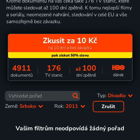
Kromě dokumentů na vás čeká také 176 TV stanic, které
můžete sledovat až 100 dní zpětně. K tomu nejlepší filmy
a seriály, neomezené nahrání, sledování v celé EU a vše
samozřejmě bez závazku.
Zkusit za 10 Kč
na 10 dní a bez závazku
4911
176
100
až
dárek
dokumentů
TV stanic
dní zpětně
Typ:
Divadlo
Země:
Srbsko
Rok:
2011
Zrušit
Vašim filtrům neodpovídá žádný pořad