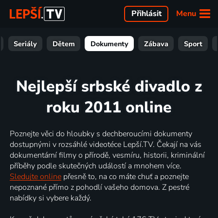
Menu
Přihlásit
Seriály
Dětem
Dokumenty
Zábava
Sport
Nejlepší srbské divadlo z
roku 2011 online
Poznejte věci do hloubky s dechberoucími dokumenty
dostupnými v rozsáhlé videotéce Lepší.TV. Čekají na vás
dokumentární filmy o přírodě, vesmíru, historii, kriminální
příběhy podle skutečných událostí a mnohem více.
Sledujte online
přesně to, na co máte chuť a poznejte
nepoznané přímo z pohodlí vašeho domova. Z pestré
nabídky si vybere každý.