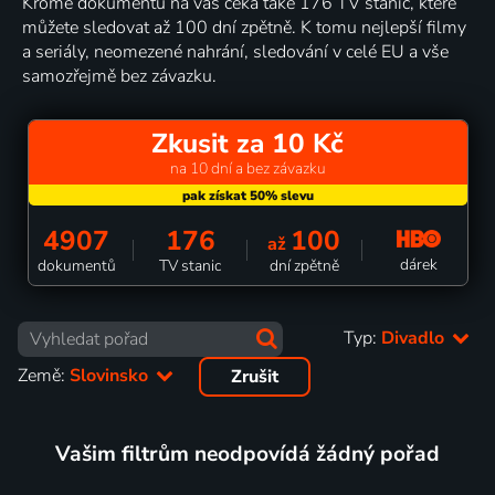
Kromě dokumentů na vás čeká také 176 TV stanic, které
můžete sledovat až 100 dní zpětně. K tomu nejlepší filmy
a seriály, neomezené nahrání, sledování v celé EU a vše
samozřejmě bez závazku.
Zkusit za 10 Kč
na 10 dní a bez závazku
4907
176
100
až
dárek
dokumentů
TV stanic
dní zpětně
Typ:
Divadlo
Země:
Slovinsko
Zrušit
Vašim filtrům neodpovídá žádný pořad