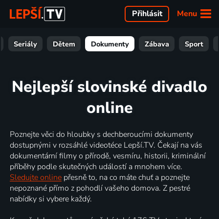
Menu
Přihlásit
Seriály
Dětem
Dokumenty
Zábava
Sport
Nejlepší slovinské divadlo
online
Poznejte věci do hloubky s dechberoucími dokumenty
dostupnými v rozsáhlé videotéce Lepší.TV. Čekají na vás
dokumentární filmy o přírodě, vesmíru, historii, kriminální
příběhy podle skutečných událostí a mnohem více.
Sledujte online
přesně to, na co máte chuť a poznejte
nepoznané přímo z pohodlí vašeho domova. Z pestré
nabídky si vybere každý.