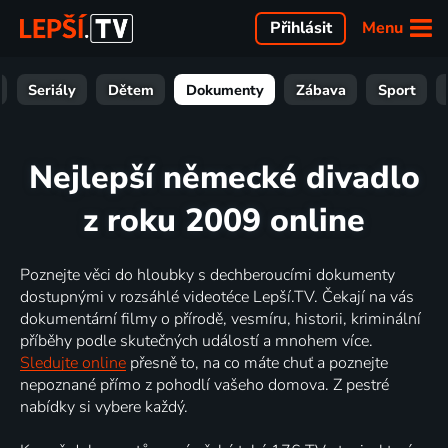
Menu
Přihlásit
Seriály
Dětem
Dokumenty
Zábava
Sport
Nejlepší německé divadlo
z roku 2009 online
Poznejte věci do hloubky s dechberoucími dokumenty
dostupnými v rozsáhlé videotéce Lepší.TV. Čekají na vás
dokumentární filmy o přírodě, vesmíru, historii, kriminální
příběhy podle skutečných událostí a mnohem více.
Sledujte online
přesně to, na co máte chuť a poznejte
nepoznané přímo z pohodlí vašeho domova. Z pestré
nabídky si vybere každý.