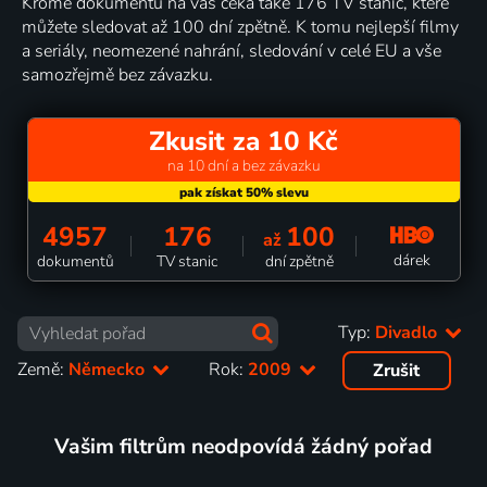
Kromě dokumentů na vás čeká také 176 TV stanic, které
můžete sledovat až 100 dní zpětně. K tomu nejlepší filmy
a seriály, neomezené nahrání, sledování v celé EU a vše
samozřejmě bez závazku.
Zkusit za 10 Kč
na 10 dní a bez závazku
4957
176
100
až
dárek
dokumentů
TV stanic
dní zpětně
Typ:
Divadlo
Země:
Německo
Rok:
2009
Zrušit
Vašim filtrům neodpovídá žádný pořad