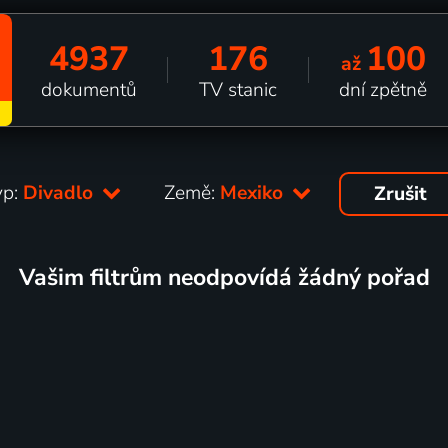
4937
176
100
až
dokumentů
TV stanic
dní zpětně
yp:
Divadlo
Země:
Mexiko
Zrušit
Vašim filtrům neodpovídá žádný pořad