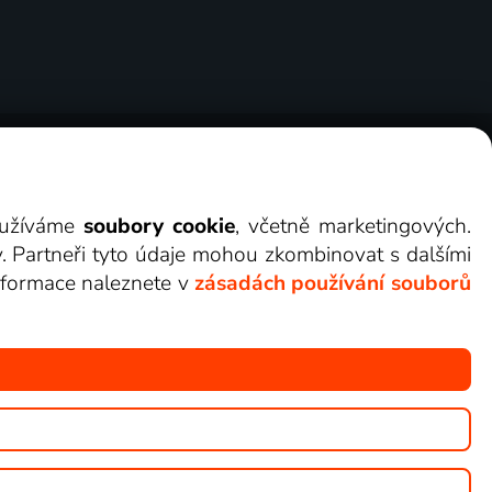
ry
Cookies
Kontakt
Darovat Lepší.TV
využíváme
soubory cookie
, včetně marketingových.
y. Partneři tyto údaje mohou zkombinovat s dalšími
 informace naleznete v
zásadách používání souborů
žete sledovat v Lepší.TV.