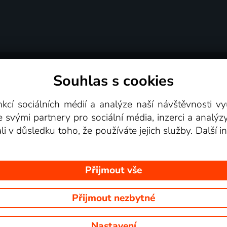
Souhlas s cookies
dní podmínky
Podporovaná zařízení
Pro partne
nkcí sociálních médií a analýze naší návštěvnosti 
e svými partnery pro sociální média, inzerci a analýz
Videotéka
ali v důsledku toho, že používáte jejich služby. Další
Přijmout vše
Přijmout nezbytné
 Na tomto webu jsou zobrazovány obrázky z pořadů TV stanic, které mů
Nastavení