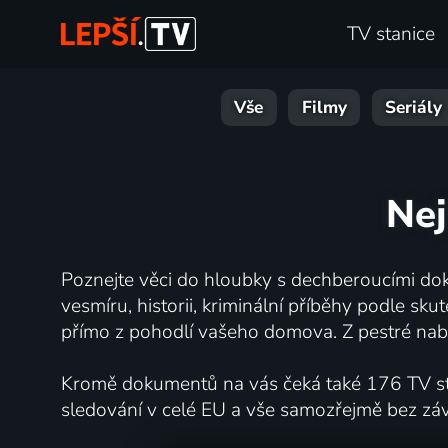
TV stanice
Vše
Filmy
Seriály
Nej
Poznejte věci do hloubky s dechberoucími dok
vesmíru, historii, kriminální příběhy podle s
přímo z pohodlí vašeho domova. Z pestré nabí
Kromě dokumentů na vás čeká také 176 TV stan
sledování v celé EU a vše samozřejmě bez zá