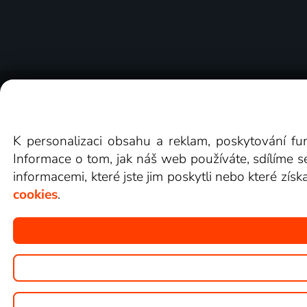
O Lepší.TV
Novinky
Recenze
Obcho
K personalizaci obsahu a reklam, poskytování fu
Informace o tom, jak náš web používáte, sdílíme s
informacemi, které jste jim poskytli nebo které získ
cookies
.
Copyright © goNET s.r.o.