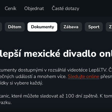
Ceník
Objednat
Časté dotazy
Dětem
Dokumenty
Zábava
Sport
Z
lepší mexické divadlo on
umenty dostupnými v rozsáhlé videotéce Lepší.TV. Če
kutečných událostí a mnohem více.
Sledujte online
přesn
dky si vybere každý.
ic, které můžete sledovat až 100 dní zpětně. K tomu 
vazku.