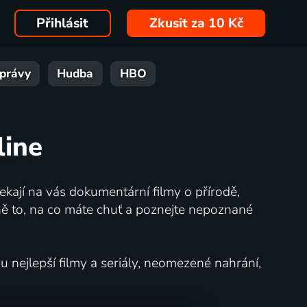
Přihlásit
Zkusit za 10 Kč
právy
Hudba
HBO
line
kají na vás dokumentární filmy o přírodě,
ě to, na co máte chuť a poznejte nepoznané
nejlepší filmy a seriály, neomezené nahrání,