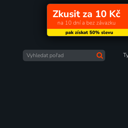
Zkusit za 10 Kč
na 10 dní a bez závazku
T