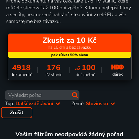
Kromě dokumentů na vás čeká také 176 TV stanic, které
můžete sledovat až 100 dní zpětně. K tomu nejlepší filmy
a seriály, neomezené nahrání, sledování v celé EU a vše
samozřejmě bez závazku.
Zkusit za 10 Kč
na 10 dní a bez závazku
4918
176
100
až
dárek
dokumentů
TV stanic
dní zpětně
Typ:
Další vzdělávání
Země:
Slovinsko
Zrušit
Vašim filtrům neodpovídá žádný pořad