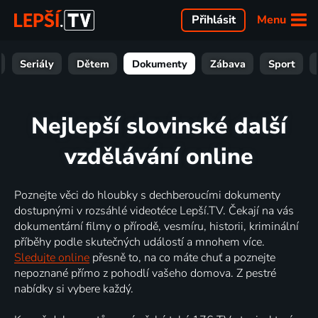
Menu
Přihlásit
Seriály
Dětem
Dokumenty
Zábava
Sport
Nejlepší slovinské další
vzdělávání online
Poznejte věci do hloubky s dechberoucími dokumenty
dostupnými v rozsáhlé videotéce Lepší.TV. Čekají na vás
dokumentární filmy o přírodě, vesmíru, historii, kriminální
příběhy podle skutečných událostí a mnohem více.
Sledujte online
přesně to, na co máte chuť a poznejte
nepoznané přímo z pohodlí vašeho domova. Z pestré
nabídky si vybere každý.