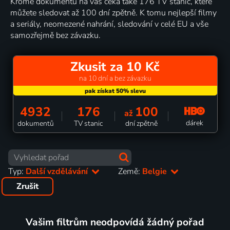
Kromě dokumentů na vás čeká také 176 TV stanic, které
můžete sledovat až 100 dní zpětně. K tomu nejlepší filmy
a seriály, neomezené nahrání, sledování v celé EU a vše
samozřejmě bez závazku.
Zkusit za 10 Kč
na 10 dní a bez závazku
4932
176
100
až
dárek
dokumentů
TV stanic
dní zpětně
Typ:
Další vzdělávání
Země:
Belgie
Zrušit
Vašim filtrům neodpovídá žádný pořad