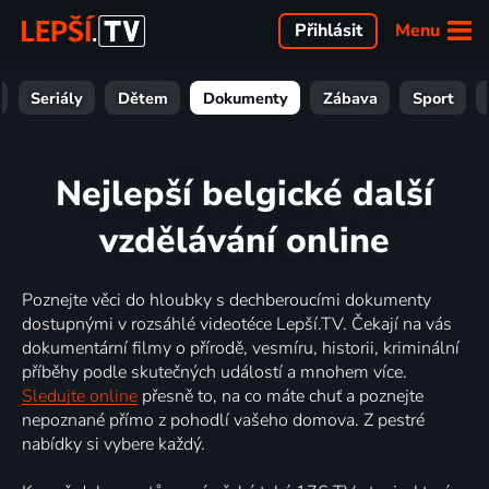
Menu
Přihlásit
Seriály
Dětem
Dokumenty
Zábava
Sport
Nejlepší belgické další
vzdělávání online
Poznejte věci do hloubky s dechberoucími dokumenty
dostupnými v rozsáhlé videotéce Lepší.TV. Čekají na vás
dokumentární filmy o přírodě, vesmíru, historii, kriminální
příběhy podle skutečných událostí a mnohem více.
Sledujte online
přesně to, na co máte chuť a poznejte
nepoznané přímo z pohodlí vašeho domova. Z pestré
nabídky si vybere každý.