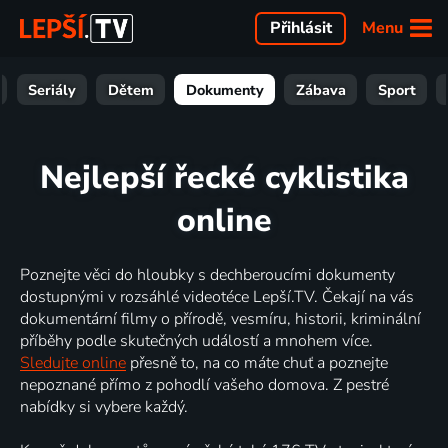
Menu
Přihlásit
Seriály
Dětem
Dokumenty
Zábava
Sport
Nejlepší řecké cyklistika
online
Poznejte věci do hloubky s dechberoucími dokumenty
dostupnými v rozsáhlé videotéce Lepší.TV. Čekají na vás
dokumentární filmy o přírodě, vesmíru, historii, kriminální
příběhy podle skutečných událostí a mnohem více.
Sledujte online
přesně to, na co máte chuť a poznejte
nepoznané přímo z pohodlí vašeho domova. Z pestré
nabídky si vybere každý.