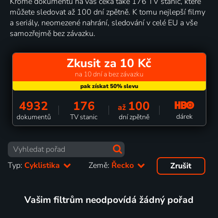
Kromě dokumentů na vás čeká také 176 TV stanic, které
můžete sledovat až 100 dní zpětně. K tomu nejlepší filmy
a seriály, neomezené nahrání, sledování v celé EU a vše
samozřejmě bez závazku.
Zkusit za 10 Kč
na 10 dní a bez závazku
4932
176
100
až
dárek
dokumentů
TV stanic
dní zpětně
Typ:
Cyklistika
Země:
Řecko
Zrušit
Vašim filtrům neodpovídá žádný pořad