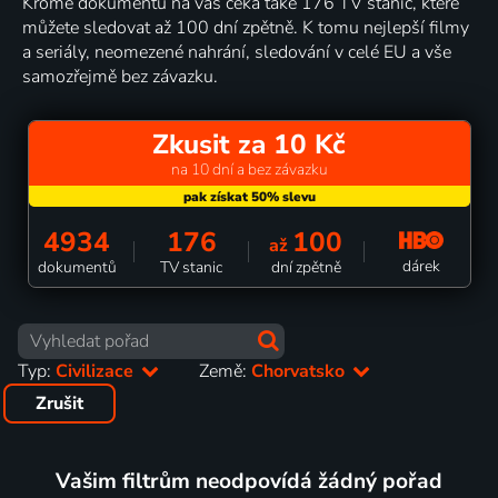
Kromě dokumentů na vás čeká také 176 TV stanic, které
můžete sledovat až 100 dní zpětně. K tomu nejlepší filmy
a seriály, neomezené nahrání, sledování v celé EU a vše
samozřejmě bez závazku.
Zkusit za 10 Kč
na 10 dní a bez závazku
4934
176
100
až
dárek
dokumentů
TV stanic
dní zpětně
Typ:
Civilizace
Země:
Chorvatsko
Zrušit
Vašim filtrům neodpovídá žádný pořad