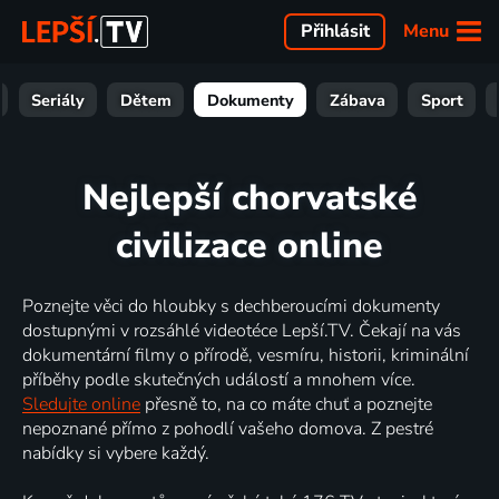
Menu
Přihlásit
Seriály
Dětem
Dokumenty
Zábava
Sport
Nejlepší chorvatské
civilizace online
Poznejte věci do hloubky s dechberoucími dokumenty
dostupnými v rozsáhlé videotéce Lepší.TV. Čekají na vás
dokumentární filmy o přírodě, vesmíru, historii, kriminální
příběhy podle skutečných událostí a mnohem více.
Sledujte online
přesně to, na co máte chuť a poznejte
nepoznané přímo z pohodlí vašeho domova. Z pestré
nabídky si vybere každý.