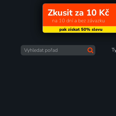
Zkusit za 10 Kč
na 10 dní a bez závazku
T