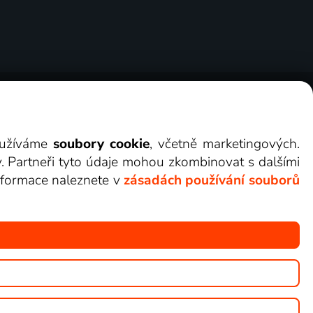
ry
Cookies
Kontakt
Darovat Lepší.TV
využíváme
soubory cookie
, včetně marketingových.
y. Partneři tyto údaje mohou zkombinovat s dalšími
 informace naleznete v
zásadách používání souborů
žete sledovat v Lepší.TV.