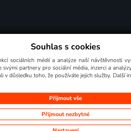
Souhlas s cookies
dní podmínky
Podporovaná zařízení
Pro partne
nkcí sociálních médií a analýze naší návštěvnosti 
e svými partnery pro sociální média, inzerci a analýz
Videotéka
ali v důsledku toho, že používáte jejich služby. Další
Přijmout vše
Přijmout nezbytné
 Na tomto webu jsou zobrazovány obrázky z pořadů TV stanic, které mů
Nastavení