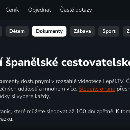
Ceník
Objednat
Časté dotazy
Dětem
Dokumenty
Zábava
Sport
Z
í španělské cestovatelsk
umenty dostupnými v rozsáhlé videotéce Lepší.TV. Če
kutečných událostí a mnohem více.
Sledujte online
přesn
dky si vybere každý.
ic, které můžete sledovat až 100 dní zpětně. K tomu 
vazku.