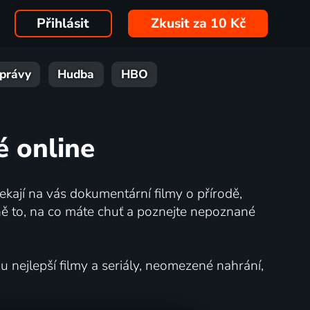
Přihlásit
Zkusit za 10 Kč
právy
Hudba
HBO
é online
kají na vás dokumentární filmy o přírodě,
ě to, na co máte chuť a poznejte nepoznané
nejlepší filmy a seriály, neomezené nahrání,