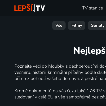
TV stanice
Vše
Filmy
Seriály
Nejlepš
Poznejte věci do hloubky s dechberoucími dok
vesmíru, historii, kriminální příběhy podle s
přímo z pohodlí vašeho domova. Z pestré nabí
Kromě dokumentů na vás čeká také 176 TV stan
sledování v celé EU a vše samozřejmě bez zá