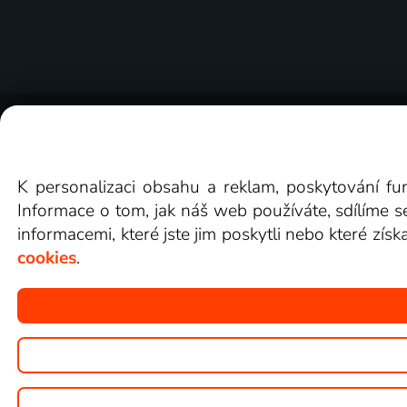
O Lepší.TV
Novinky
Recenze
Obcho
K personalizaci obsahu a reklam, poskytování fu
Informace o tom, jak náš web používáte, sdílíme s
informacemi, které jste jim poskytli nebo které získ
cookies
.
Copyright © goNET s.r.o.