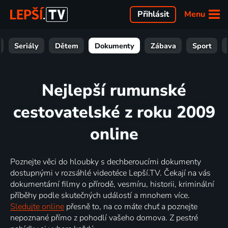
Menu
Přihlásit
Seriály
Dětem
Dokumenty
Zábava
Sport
Nejlepší rumunské
cestovatelské z roku 2009
online
Poznejte věci do hloubky s dechberoucími dokumenty
dostupnými v rozsáhlé videotéce Lepší.TV. Čekají na vás
dokumentární filmy o přírodě, vesmíru, historii, kriminální
příběhy podle skutečných událostí a mnohem více.
Sledujte online
přesně to, na co máte chuť a poznejte
nepoznané přímo z pohodlí vašeho domova. Z pestré