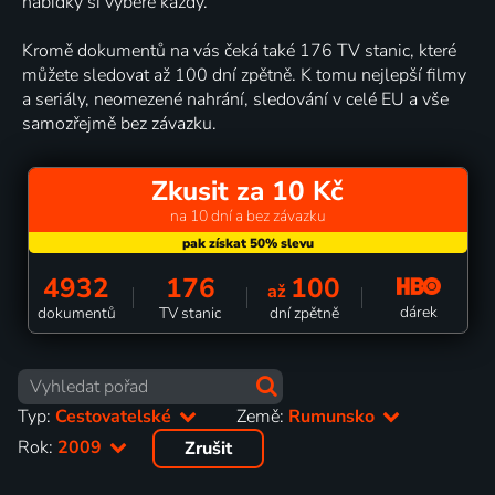
nabídky si vybere každý.
Kromě dokumentů na vás čeká také 176 TV stanic, které
můžete sledovat až 100 dní zpětně. K tomu nejlepší filmy
a seriály, neomezené nahrání, sledování v celé EU a vše
samozřejmě bez závazku.
Zkusit za 10 Kč
na 10 dní a bez závazku
4932
176
100
až
dárek
dokumentů
TV stanic
dní zpětně
Typ:
Cestovatelské
Země:
Rumunsko
Rok:
2009
Zrušit