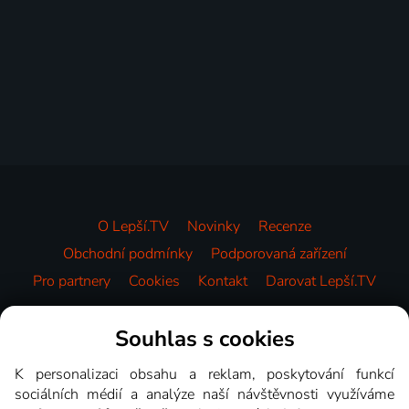
O Lepší.TV
Novinky
Recenze
Obchodní podmínky
Podporovaná zařízení
Pro partnery
Cookies
Kontakt
Darovat Lepší.TV
Videotéka
Souhlas s cookies
K personalizaci obsahu a reklam, poskytování funkcí
sociálních médií a analýze naší návštěvnosti využíváme