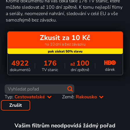
Kromě dokumentů na vás čeká také 176 TV stanic, které
můžete sledovat až 100 dní zpětně. K tomu nejlepší filmy
a seriály, neomezené nahrání, sledování v celé EU a vše
samozřejmě bez závazku.
Zkusit za 10 Kč
na 10 dní a bez závazku
4922
176
100
až
dárek
dokumentů
TV stanic
dní zpětně
Typ:
Cestovatelské
Země:
Rakousko
Zrušit
Vašim filtrům neodpovídá žádný pořad