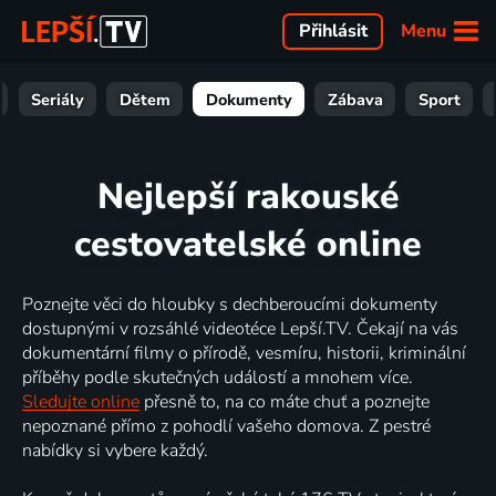
Menu
Přihlásit
Seriály
Dětem
Dokumenty
Zábava
Sport
Nejlepší rakouské
cestovatelské online
Poznejte věci do hloubky s dechberoucími dokumenty
dostupnými v rozsáhlé videotéce Lepší.TV. Čekají na vás
dokumentární filmy o přírodě, vesmíru, historii, kriminální
příběhy podle skutečných událostí a mnohem více.
Sledujte online
přesně to, na co máte chuť a poznejte
nepoznané přímo z pohodlí vašeho domova. Z pestré
nabídky si vybere každý.