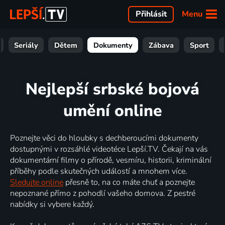
Menu
Přihlásit
Seriály
Dětem
Dokumenty
Zábava
Sport
Nejlepší srbské bojová
umění online
Poznejte věci do hloubky s dechberoucími dokumenty
dostupnými v rozsáhlé videotéce Lepší.TV. Čekají na vás
dokumentární filmy o přírodě, vesmíru, historii, kriminální
příběhy podle skutečných událostí a mnohem více.
Sledujte online
přesně to, na co máte chuť a poznejte
nepoznané přímo z pohodlí vašeho domova. Z pestré
nabídky si vybere každý.