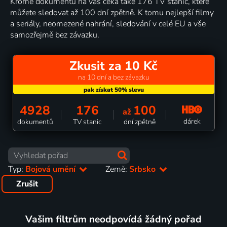
Kromě dokumentů na vás čeká také 176 TV stanic, které
můžete sledovat až 100 dní zpětně. K tomu nejlepší filmy
a seriály, neomezené nahrání, sledování v celé EU a vše
samozřejmě bez závazku.
Zkusit za 10 Kč
na 10 dní a bez závazku
4928
176
100
až
dárek
dokumentů
TV stanic
dní zpětně
Typ:
Bojová umění
Země:
Srbsko
Zrušit
Vašim filtrům neodpovídá žádný pořad