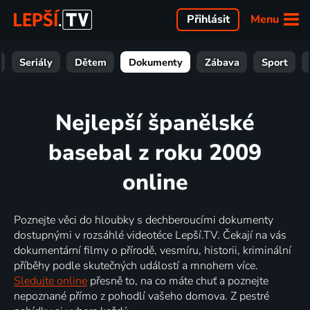
Menu
Přihlásit
Seriály
Dětem
Dokumenty
Zábava
Sport
Nejlepší španělské
basebal z roku 2009
online
Poznejte věci do hloubky s dechberoucími dokumenty
dostupnými v rozsáhlé videotéce Lepší.TV. Čekají na vás
dokumentární filmy o přírodě, vesmíru, historii, kriminální
příběhy podle skutečných událostí a mnohem více.
Sledujte online
přesně to, na co máte chuť a poznejte
nepoznané přímo z pohodlí vašeho domova. Z pestré