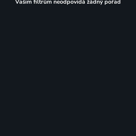
Vašim filtrům neodpovídá žádný pořad