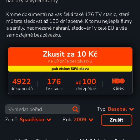
nabídky si vybere každý.
Kromě dokumentů na vás čeká také 176 TV stanic, které
můžete sledovat až 100 dní zpětně. K tomu nejlepší filmy
a seriály, neomezené nahrání, sledování v celé EU a vše
samozřejmě bez závazku.
Zkusit za 10 Kč
na 10 dní a bez závazku
4922
176
100
až
dárek
dokumentů
TV stanic
dní zpětně
Typ:
Basebal
Země:
Španělsko
Rok:
2009
Zrušit