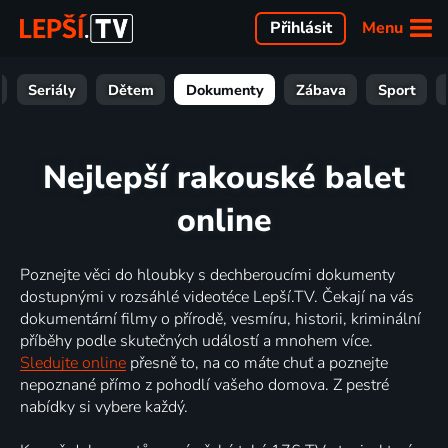
Menu
Přihlásit
Seriály
Dětem
Dokumenty
Zábava
Sport
Nejlepší rakouské balet
online
Poznejte věci do hloubky s dechberoucími dokumenty
dostupnými v rozsáhlé videotéce Lepší.TV. Čekají na vás
dokumentární filmy o přírodě, vesmíru, historii, kriminální
příběhy podle skutečných událostí a mnohem více.
Sledujte online
přesně to, na co máte chuť a poznejte
nepoznané přímo z pohodlí vašeho domova. Z pestré
nabídky si vybere každý.