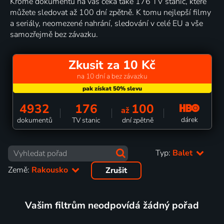
Kromě dokumentů na vás čeká také 176 TV stanic, které
můžete sledovat až 100 dní zpětně. K tomu nejlepší filmy
a seriály, neomezené nahrání, sledování v celé EU a vše
samozřejmě bez závazku.
Zkusit za 10 Kč
na 10 dní a bez závazku
4932
176
100
až
dárek
dokumentů
TV stanic
dní zpětně
Typ:
Balet
Země:
Rakousko
Zrušit
Vašim filtrům neodpovídá žádný pořad