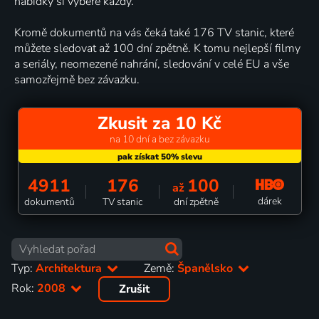
nabídky si vybere každý.
Kromě dokumentů na vás čeká také 176 TV stanic, které
můžete sledovat až 100 dní zpětně. K tomu nejlepší filmy
a seriály, neomezené nahrání, sledování v celé EU a vše
samozřejmě bez závazku.
Zkusit za 10 Kč
na 10 dní a bez závazku
4911
176
100
až
dárek
dokumentů
TV stanic
dní zpětně
Typ:
Architektura
Země:
Španělsko
Rok:
2008
Zrušit