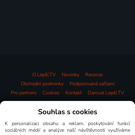
O Lepší.TV
Novinky
Recenze
Obchodní podmínky
Podporovaná zařízení
Pro partnery
Cookies
Kontakt
Darovat Lepší.TV
Videotéka
Souhlas s cookies
K personalizaci obsahu a reklam, poskytování funkcí
sociálních médií a analýze naší návštěvnosti využíváme