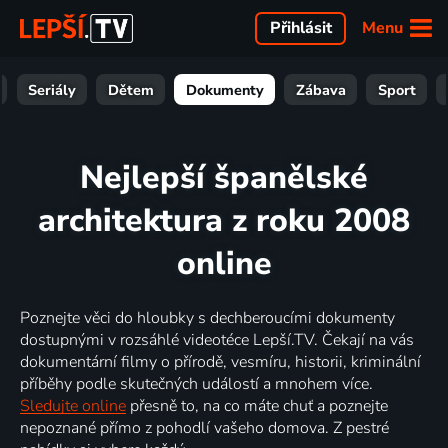
Menu
Přihlásit
Seriály
Dětem
Dokumenty
Zábava
Sport
Nejlepší španělské
architektura z roku 2008
online
Poznejte věci do hloubky s dechberoucími dokumenty
dostupnými v rozsáhlé videotéce Lepší.TV. Čekají na vás
dokumentární filmy o přírodě, vesmíru, historii, kriminální
příběhy podle skutečných událostí a mnohem více.
Sledujte online
přesně to, na co máte chuť a poznejte
nepoznané přímo z pohodlí vašeho domova. Z pestré