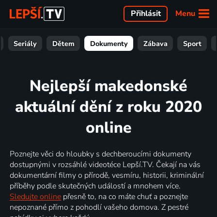
Menu
Přihlásit
Seriály
Dětem
Dokumenty
Zábava
Sport
Nejlepší makedonské
aktuální dění z roku 2020
online
Poznejte věci do hloubky s dechberoucími dokumenty
dostupnými v rozsáhlé videotéce Lepší.TV. Čekají na vás
dokumentární filmy o přírodě, vesmíru, historii, kriminální
příběhy podle skutečných událostí a mnohem více.
Sledujte online
přesně to, na co máte chuť a poznejte
nepoznané přímo z pohodlí vašeho domova. Z pestré