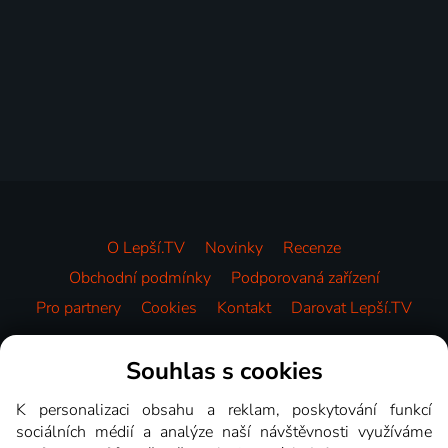
O Lepší.TV
Novinky
Recenze
Obchodní podmínky
Podporovaná zařízení
Pro partnery
Cookies
Kontakt
Darovat Lepší.TV
Videotéka
Souhlas s cookies
K personalizaci obsahu a reklam, poskytování funkcí
sociálních médií a analýze naší návštěvnosti využíváme