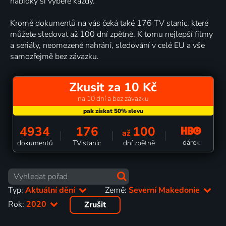
nabídky si vybere každý.
Kromě dokumentů na vás čeká také 176 TV stanic, které
můžete sledovat až 100 dní zpětně. K tomu nejlepší filmy
a seriály, neomezené nahrání, sledování v celé EU a vše
samozřejmě bez závazku.
Zkusit za 10 Kč
na 10 dní a bez závazku
4934
176
100
až
dárek
dokumentů
TV stanic
dní zpětně
Typ:
Aktuální dění
Země:
Severní Makedonie
Rok:
2020
Zrušit