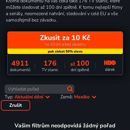
Kromě dokumentů na vás čeká také 176 TV stanic, které
můžete sledovat až 100 dní zpětně. K tomu nejlepší filmy
a seriály, neomezené nahrání, sledování v celé EU a vše
samozřejmě bez závazku.
Zkusit za 10 Kč
na 10 dní a bez závazku
4911
176
100
až
dárek
dokumentů
TV stanic
dní zpětně
Typ:
Aktuální dění
Země:
Mexiko
Zrušit
Vašim filtrům neodpovídá žádný pořad