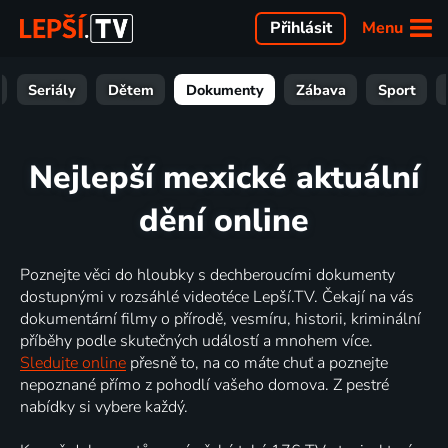
Menu
Přihlásit
Seriály
Dětem
Dokumenty
Zábava
Sport
Nejlepší mexické aktuální
dění online
Poznejte věci do hloubky s dechberoucími dokumenty
dostupnými v rozsáhlé videotéce Lepší.TV. Čekají na vás
dokumentární filmy o přírodě, vesmíru, historii, kriminální
příběhy podle skutečných událostí a mnohem více.
Sledujte online
přesně to, na co máte chuť a poznejte
nepoznané přímo z pohodlí vašeho domova. Z pestré
nabídky si vybere každý.