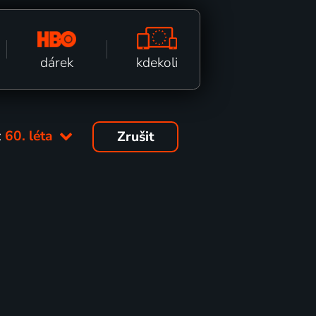
kdekoli
dárek
:
60. léta
Zrušit