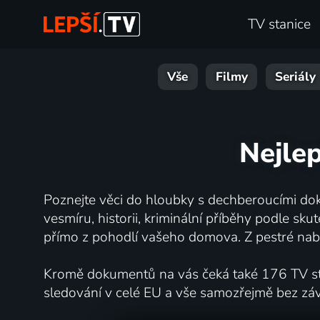
TV stanice
Vše
Filmy
Seriály
Nejlep
Poznejte věci do hloubky s dechberoucími dok
vesmíru, historii, kriminální příběhy podle s
přímo z pohodlí vašeho domova. Z pestré nabí
Kromě dokumentů na vás čeká také 176 TV stan
sledování v celé EU a vše samozřejmě bez zá