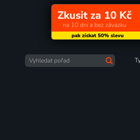
Zkusit za 10 Kč
na 10 dní a bez závazku
T