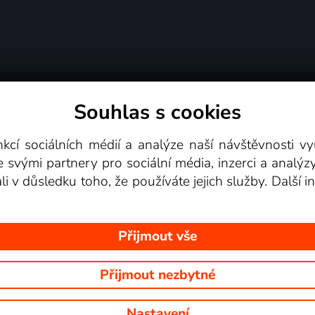
Souhlas s cookies
dní podmínky
Podporovaná zařízení
Pro partne
nkcí sociálních médií a analýze naší návštěvnosti 
e svými partnery pro sociální média, inzerci a analýz
Videotéka
ali v důsledku toho, že používáte jejich služby. Další
Přijmout vše
Přijmout nezbytné
 Na tomto webu jsou zobrazovány obrázky z pořadů TV stanic, které mů
Nastavení