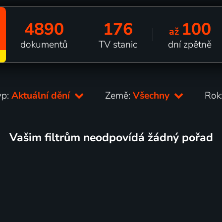
4890
176
100
až
dokumentů
TV stanic
dní zpětně
yp:
Aktuální dění
Země:
Všechny
Rok
Vašim filtrům neodpovídá žádný pořad