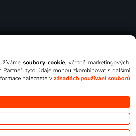
ry
Cookies
Kontakt
Darovat Lepší.TV
využíváme
soubory cookie
, včetně marketingových.
y. Partneři tyto údaje mohou zkombinovat s dalšími
 informace naleznete v
zásadách používání souborů
žete sledovat v Lepší.TV.