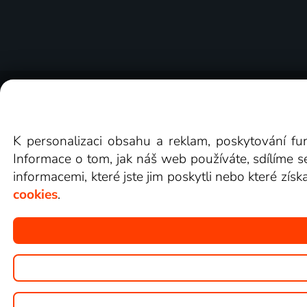
O Lepší.TV
Novinky
Recenze
Obcho
K personalizaci obsahu a reklam, poskytování fu
Informace o tom, jak náš web používáte, sdílíme s
informacemi, které jste jim poskytli nebo které získ
cookies
.
Copyright © goNET s.r.o.