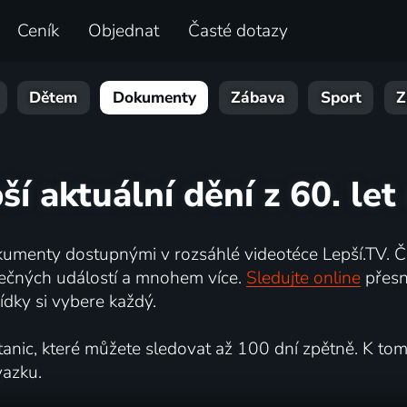
Ceník
Objednat
Časté dotazy
Dětem
Dokumenty
Zábava
Sport
Z
ší aktuální dění z 60. let
umenty dostupnými v rozsáhlé videotéce Lepší.TV. Če
kutečných událostí a mnohem více.
Sledujte online
přesn
dky si vybere každý.
ic, které můžete sledovat až 100 dní zpětně. K tomu 
vazku.