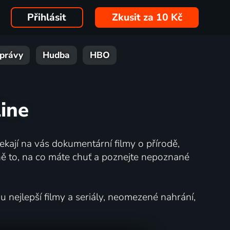
Přihlásit
Zkusit za 10 Kč
právy
Hudba
HBO
line
kají na vás dokumentární filmy o přírodě,
ě to, na co máte chuť a poznejte nepoznané
nejlepší filmy a seriály, neomezené nahrání,