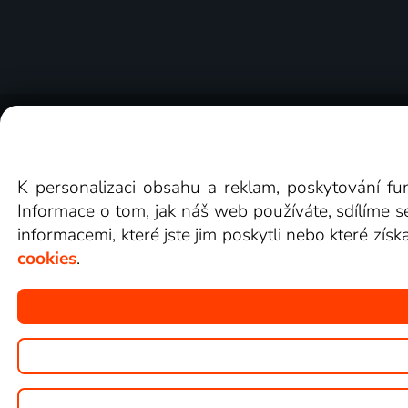
O Lepší.TV
Novinky
Recenze
Obcho
K personalizaci obsahu a reklam, poskytování fu
Informace o tom, jak náš web používáte, sdílíme s
informacemi, které jste jim poskytli nebo které získ
cookies
.
Copyright © goNET s.r.o.