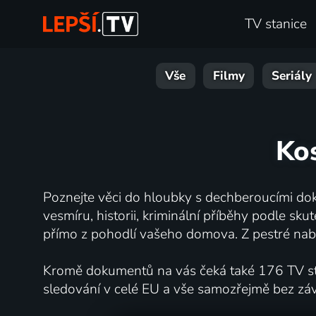
TV stanice
Vše
Filmy
Seriály
Kos
Poznejte věci do hloubky s dechberoucími dok
vesmíru, historii, kriminální příběhy podle s
přímo z pohodlí vašeho domova. Z pestré nabí
Kromě dokumentů na vás čeká také 176 TV stan
sledování v celé EU a vše samozřejmě bez zá