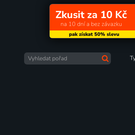
Zkusit za 10 Kč
na 10 dní a bez závazku
T