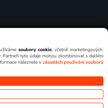
ry
Cookies
Kontakt
Darovat Lepší.TV
využíváme
soubory cookie
, včetně marketingových.
y. Partneři tyto údaje mohou zkombinovat s dalšími
 informace naleznete v
zásadách používání souborů
žete sledovat v Lepší.TV.