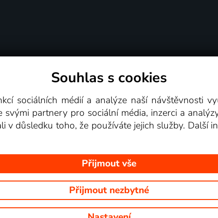
Souhlas s cookies
dní podmínky
Podporovaná zařízení
Pro partne
nkcí sociálních médií a analýze naší návštěvnosti 
e svými partnery pro sociální média, inzerci a analýz
Videotéka
ali v důsledku toho, že používáte jejich služby. Další
Přijmout vše
Přijmout nezbytné
 Na tomto webu jsou zobrazovány obrázky z pořadů TV stanic, které mů
Nastavení