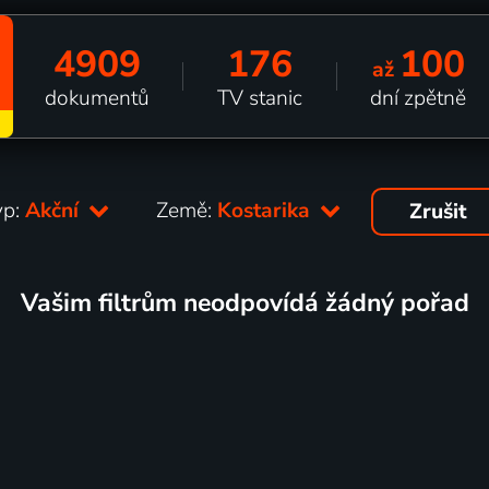
4909
176
100
až
dokumentů
TV stanic
dní zpětně
yp:
Akční
Země:
Kostarika
Zrušit
Vašim filtrům neodpovídá žádný pořad