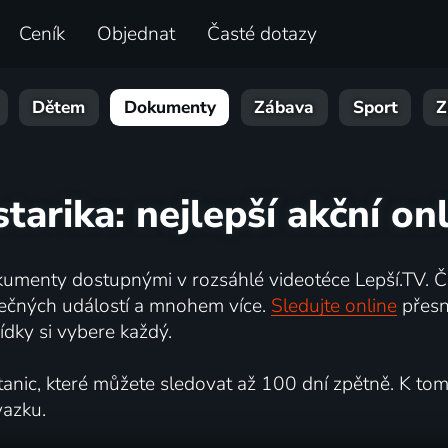
Ceník
Objednat
Časté dotazy
Dětem
Dokumenty
Zábava
Sport
Z
tarika: nejlepší akční on
umenty dostupnými v rozsáhlé videotéce Lepší.TV. Če
kutečných událostí a mnohem více.
Sledujte online
přesn
dky si vybere každý.
ic, které můžete sledovat až 100 dní zpětně. K tomu 
vazku.