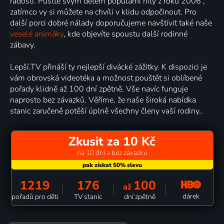
radostí. Pusťte svým dětem populární hity z roku 2006 ,
zatímco vy si můžete na chvíli v klidu odpočinout. Pro
další porci dobré nálady doporučujeme navštívit také naše
veselé animáky
, kde objevíte spoustu další rodinné
zábavy.
Lepší.TV přináší ty nejlepší divácké zážitky. K dispozici je
vám obrovská videotéka a možnost pouštět si oblíbené
pořady klidně až 100 dní zpětně. Vše navíc funguje
naprosto bez závazků. Věříme, že naše široká nabídka
stanic zaručeně potěší úplně všechny členy vaší rodiny..
Zkusit za 10 Kč
na 10 dní a bez závazku
1219
176
100
až
dárek
pořadů pro děti
TV stanic
dní zpětně