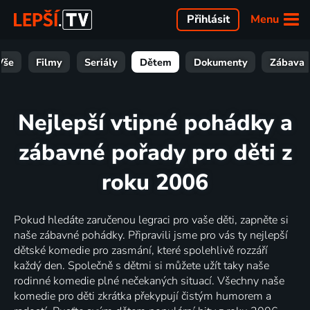
Menu
Přihlásit
Vše
Filmy
Seriály
Dětem
Dokumenty
Zábava
Nejlepší vtipné pohádky a
zábavné pořady pro děti z
roku 2006
Pokud hledáte zaručenou legraci pro vaše děti, zapněte si
naše zábavné pohádky. Připravili jsme pro vás ty nejlepší
dětské komedie pro zasmání, které spolehlivě rozzáří
každý den. Společně s dětmi si můžete užít taky naše
rodinné komedie plné nečekaných situací. Všechny naše
komedie pro děti zkrátka překypují čistým humorem a