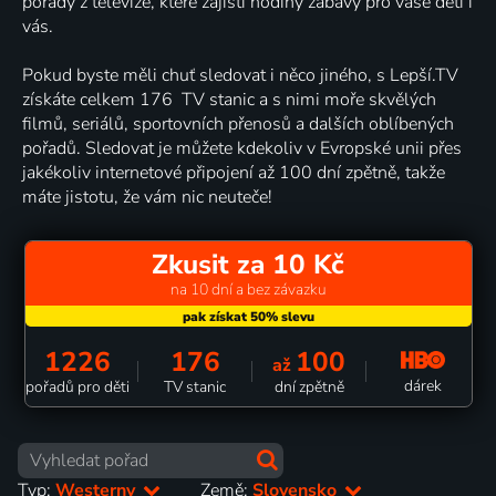
pořady z televize, které zajistí hodiny zábavy pro vaše děti i
vás.
Pokud byste měli chuť sledovat i něco jiného, s Lepší.TV
získáte celkem 176 TV stanic a s nimi moře skvělých
filmů, seriálů, sportovních přenosů a dalších oblíbených
pořadů. Sledovat je můžete kdekoliv v Evropské unii přes
jakékoliv internetové připojení až 100 dní zpětně, takže
máte jistotu, že vám nic neuteče!
Zkusit za 10 Kč
na 10 dní a bez závazku
1226
176
100
až
dárek
pořadů pro děti
TV stanic
dní zpětně
Typ:
Westerny
Země:
Slovensko