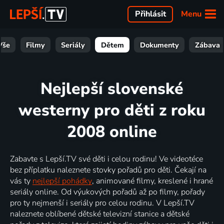
Menu
Přihlásit
Vše
Filmy
Seriály
Dětem
Dokumenty
Zábava
Nejlepší slovenské
westerny pro děti z roku
2008 online
Zabavte s Lepší.TV své děti i celou rodinu! Ve videotéce
bez příplatku naleznete stovky pořadů pro děti. Čekají na
vás ty
nejlepší pohádky
, animované filmy, kreslené i hrané
seriály online. Od výukových pořadů až po filmy, pořady
pro ty nejmenší i seriály pro celou rodinu. V Lepší.TV
naleznete oblíbené dětské televizní stanice a dětské