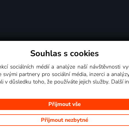
Souhlas s cookies
dní podmínky
Podporovaná zařízení
Pro partne
nkcí sociálních médií a analýze naší návštěvnosti 
e svými partnery pro sociální média, inzerci a analýz
Videotéka
ali v důsledku toho, že používáte jejich služby. Další
Přijmout vše
Přijmout nezbytné