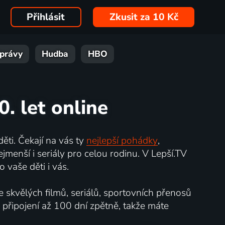
Přihlásit
Zkusit za 10 Kč
právy
Hudba
HBO
0. let online
ěti. Čekají na vás ty
nejlepší pohádky
,
jmenší i seriály pro celou rodinu. V Lepší.TV
 vaše děti i vás.
e skvělých filmů, seriálů, sportovních přenosů
 připojení až 100 dní zpětně, takže máte