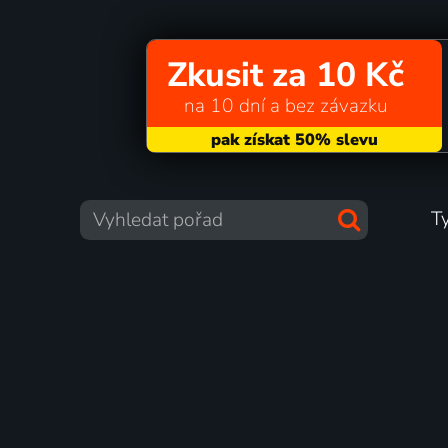
Zkusit za 10 Kč
na 10 dní a bez závazku
T