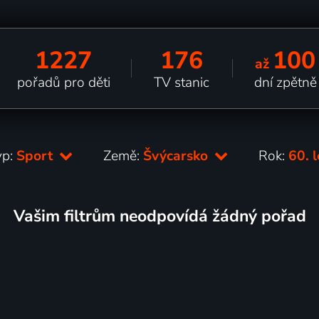
1227
176
100
až
pořadů pro děti
TV stanic
dní zpětně
yp:
Sport
Země:
Švýcarsko
Rok:
60. 
Vašim filtrům neodpovídá žádný pořad