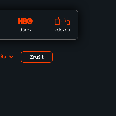
kdekoli
dárek
léta
Zrušit