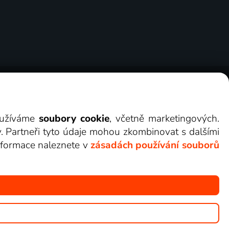
ry
Cookies
Kontakt
Darovat Lepší.TV
využíváme
soubory cookie
, včetně marketingových.
y. Partneři tyto údaje mohou zkombinovat s dalšími
 informace naleznete v
zásadách používání souborů