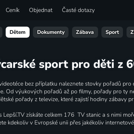
Ceník
Objednat
Časté dotazy
Dětem
Dokumenty
Zábava
Sport
Z
carské sport pro děti z 6
 videotéce bez příplatku naleznete stovky pořadů pro d
ne. Od výukových pořadů až po filmy, pořady pro ty ne
ětské pořady z televize, které zajistí hodiny zábavy pro
 s Lepší.TV získáte celkem 176 TV stanic a s nimi moř
te kdekoliv v Evropské unii přes jakékoliv internetové