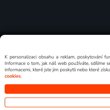
O Lepší.TV
Novinky
Recenze
Obcho
K personalizaci obsahu a reklam, poskytování fu
Informace o tom, jak náš web používáte, sdílíme s
informacemi, které jste jim poskytli nebo které získ
cookies
.