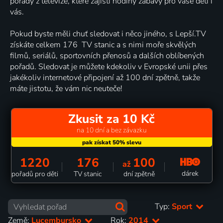
pořady z televize, které zajistí hodiny zábavy pro vaše děti i
vás.
Pokud byste měli chuť sledovat i něco jiného, s Lepší.TV
získáte celkem 176 TV stanic a s nimi moře skvělých
filmů, seriálů, sportovních přenosů a dalších oblíbených
pořadů. Sledovat je můžete kdekoliv v Evropské unii přes
jakékoliv internetové připojení až 100 dní zpětně, takže
máte jistotu, že vám nic neuteče!
Zkusit za 10 Kč
na 10 dní a bez závazku
1220
176
100
až
dárek
pořadů pro děti
TV stanic
dní zpětně
Typ:
Sport
Země:
Lucembursko
Rok:
2014