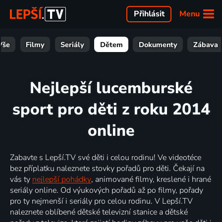
Menu
Přihlásit
Vše
Filmy
Seriály
Dětem
Dokumenty
Zábava
Nejlepší lucemburské
sport pro děti z roku 2014
online
Zabavte s Lepší.TV své děti i celou rodinu! Ve videotéce
bez příplatku naleznete stovky pořadů pro děti. Čekají na
vás ty
nejlepší pohádky
, animované filmy, kreslené i hrané
seriály online. Od výukových pořadů až po filmy, pořady
pro ty nejmenší i seriály pro celou rodinu. V Lepší.TV
naleznete oblíbené dětské televizní stanice a dětské