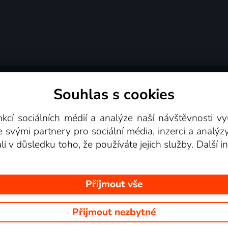
Souhlas s cookies
dní podmínky
Podporovaná zařízení
Pro partne
nkcí sociálních médií a analýze naší návštěvnosti 
e svými partnery pro sociální média, inzerci a analýz
Videotéka
ali v důsledku toho, že používáte jejich služby. Další
Přijmout vše
Přijmout nezbytné