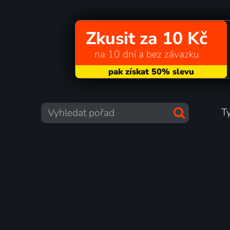
Zkusit za 10 Kč
na 10 dní a bez závazku
T