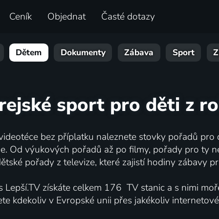
Ceník
Objednat
Časté dotazy
Dětem
Dokumenty
Zábava
Sport
Z
rejské sport pro děti z 
 videotéce bez příplatku naleznete stovky pořadů pro d
ne. Od výukových pořadů až po filmy, pořady pro ty ne
ětské pořady z televize, které zajistí hodiny zábavy pro
 s Lepší.TV získáte celkem 176 TV stanic a s nimi moř
te kdekoliv v Evropské unii přes jakékoliv internetové