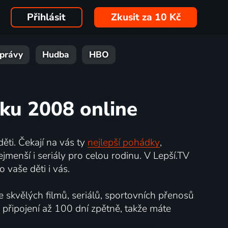
Přihlásit
Zkusit za 10 Kč
právy
Hudba
HBO
roku 2008 online
ěti. Čekají na vás ty
nejlepší pohádky
,
jmenší i seriály pro celou rodinu. V Lepší.TV
 vaše děti i vás.
e skvělých filmů, seriálů, sportovních přenosů
 připojení až 100 dní zpětně, takže máte