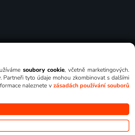
ry
Cookies
Kontakt
Darovat Lepší.TV
využíváme
soubory cookie
, včetně marketingových.
y. Partneři tyto údaje mohou zkombinovat s dalšími
 informace naleznete v
zásadách používání souborů