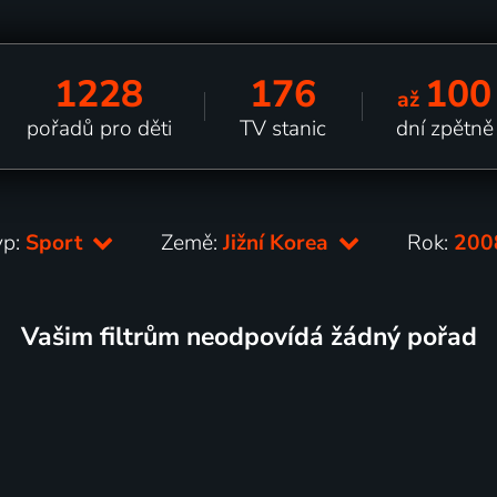
1228
176
100
až
pořadů pro děti
TV stanic
dní zpětně
yp:
Sport
Země:
Jižní Korea
Rok:
20
Vašim filtrům neodpovídá žádný pořad