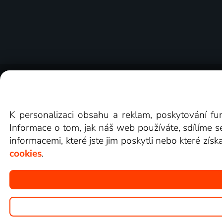
O Lepší.TV
Novinky
Recenze
Obcho
K personalizaci obsahu a reklam, poskytování fu
Informace o tom, jak náš web používáte, sdílíme s
informacemi, které jste jim poskytli nebo které získ
cookies
.