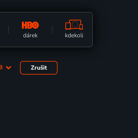
kdekoli
dárek
08
Zrušit