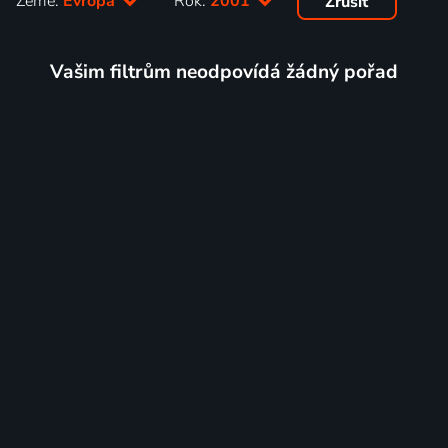
Země:
Evropa
Rok:
2001
Zrušit
Vašim filtrům neodpovídá žádný pořad