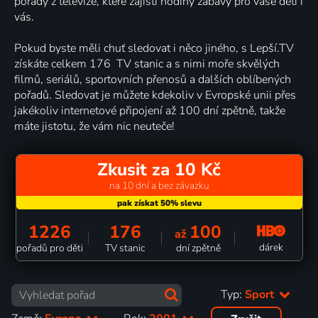
pořady z televize, které zajistí hodiny zábavy pro vaše děti i
vás.
Pokud byste měli chuť sledovat i něco jiného, s Lepší.TV
získáte celkem 176 TV stanic a s nimi moře skvělých
filmů, seriálů, sportovních přenosů a dalších oblíbených
pořadů. Sledovat je můžete kdekoliv v Evropské unii přes
jakékoliv internetové připojení až 100 dní zpětně, takže
máte jistotu, že vám nic neuteče!
Zkusit za 10 Kč
na 10 dní a bez závazku
1226
176
100
až
dárek
pořadů pro děti
TV stanic
dní zpětně
Typ:
Sport