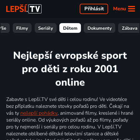
Menu
Přihlásit
Vše
Filmy
Seriály
Dětem
Dokumenty
Zábava
Nejlepší evropské sport
pro děti z roku 2001
online
Zabavte s Lepší.TV své děti i celou rodinu! Ve videotéce
bez příplatku naleznete stovky pořadů pro děti. Čekají na
vás ty
nejlepší pohádky
, animované filmy, kreslené i hrané
seriály online. Od výukových pořadů až po filmy, pořady
pro ty nejmenší i seriály pro celou rodinu. V Lepší.TV
naleznete oblíbené dětské televizní stanice a dětské