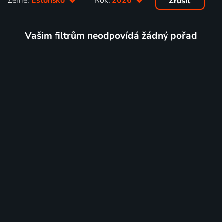
Země:
Estonsko
Rok:
2026
Zrušit
Vašim filtrům neodpovídá žádný pořad