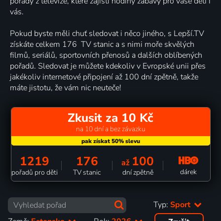
pořady z televize, které zajistí hodiny zábavy pro vaše děti i
vás.
Pokud byste měli chuť sledovat i něco jiného, s Lepší.TV
získáte celkem 176 TV stanic a s nimi moře skvělých
filmů, seriálů, sportovních přenosů a dalších oblíbených
pořadů. Sledovat je můžete kdekoliv v Evropské unii přes
jakékoliv internetové připojení až 100 dní zpětně, takže
máte jistotu, že vám nic neuteče!
Zkusit za 10 Kč
na 10 dní a bez závazku
1219
176
100
až
dárek
pořadů pro děti
TV stanic
dní zpětně
Typ:
Sport