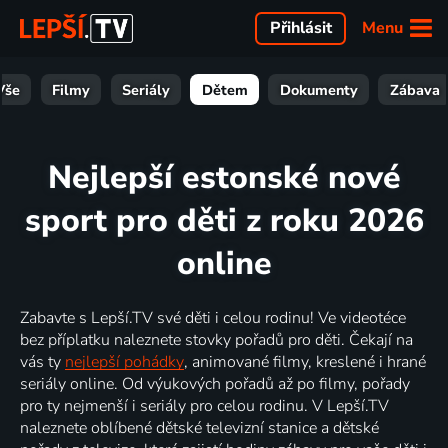
Menu
Přihlásit
Vše
Filmy
Seriály
Dětem
Dokumenty
Zábava
Nejlepší estonské nové
sport pro děti z roku 2026
online
Zabavte s Lepší.TV své děti i celou rodinu! Ve videotéce
bez příplatku naleznete stovky pořadů pro děti. Čekají na
vás ty
nejlepší pohádky
, animované filmy, kreslené i hrané
seriály online. Od výukových pořadů až po filmy, pořady
pro ty nejmenší i seriály pro celou rodinu. V Lepší.TV
naleznete oblíbené dětské televizní stanice a dětské