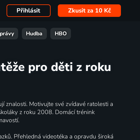
Přihlásit
Zkusit za 10 Kč
právy
Hudba
HBO
těže pro děti z roku
 znalosti. Motivujte své zvídavé ratolesti a
 školáky z roku 2008. Domácí trénink
mavostí.
vazků. Přehledná videotéka a opravdu široká