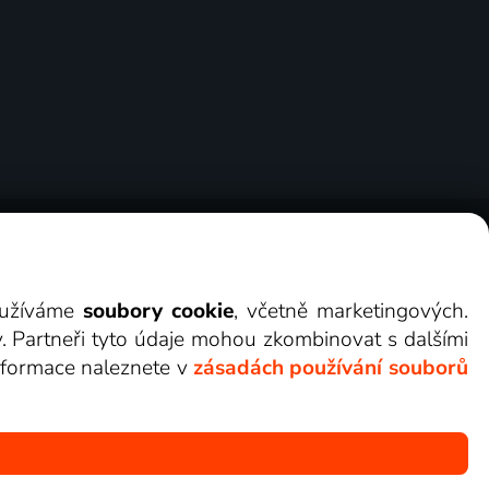
ry
Cookies
Kontakt
Darovat Lepší.TV
využíváme
soubory cookie
, včetně marketingových.
y. Partneři tyto údaje mohou zkombinovat s dalšími
 informace naleznete v
zásadách používání souborů