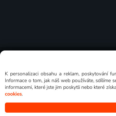
O Lepší.TV
Novinky
Recenze
Obcho
K personalizaci obsahu a reklam, poskytování fu
Informace o tom, jak náš web používáte, sdílíme s
informacemi, které jste jim poskytli nebo které získ
cookies
.