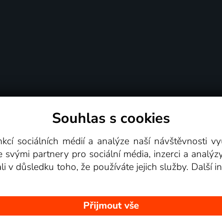
Souhlas s cookies
dní podmínky
Podporovaná zařízení
Pro partne
nkcí sociálních médií a analýze naší návštěvnosti 
e svými partnery pro sociální média, inzerci a analýz
Videotéka
ali v důsledku toho, že používáte jejich služby. Další
Přijmout vše