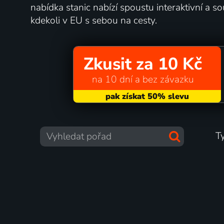
nabídka stanic nabízí spoustu interaktivní a s
kdekoli v EU s sebou na cesty.
Zkusit za 10 Kč
na 10 dní a bez závazku
T