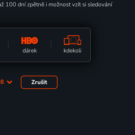
až 100 dní zpětně i možnost vzít si sledování
kdekoli
dárek
08
Zrušit