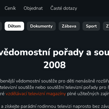
Ceník
Objednat
Časté dotazy
Dětem
Dokumenty
Zábava
Sport
Z
vědomostní pořady a sou
2008
enější vědomostní soutěže pro děti nenásilně rozšiřují
televizní soutěže nebo soutěžní televizní pořady pro
tré
vzdělávací televizní magazíny
plné užitečných zají
 a získejte parádní rodinnou televizi naprosto bez zá