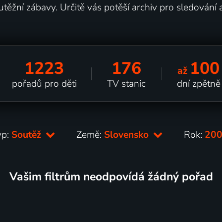
outěžní zábavy. Určitě vás potěší archiv pro sledování 
1223
176
100
až
pořadů pro děti
TV stanic
dní zpětně
yp:
Soutěž
Země:
Slovensko
Rok:
20
Vašim filtrům neodpovídá žádný pořad