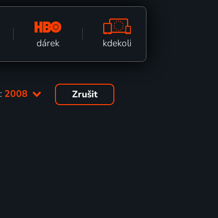
kdekoli
dárek
:
2008
Zrušit