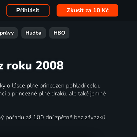
Přihlásit
Zkusit za 10 Kč
právy
Hudba
HBO
 z roku 2008
y o lásce plné princezen pohladí celou
nci a princezně plné draků, ale také jemné
lný pořadů až 100 dní zpětně bez závazků.