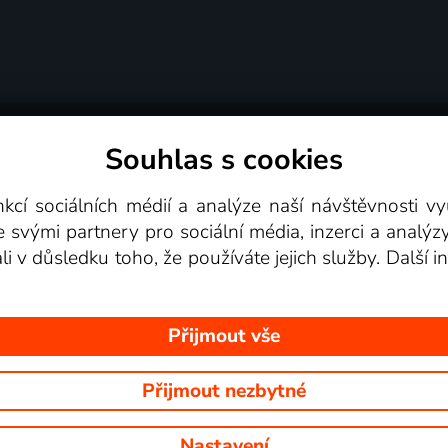
Souhlas s cookies
dní podmínky
Podporovaná zařízení
Pro partne
nkcí sociálních médií a analýze naší návštěvnosti 
e svými partnery pro sociální média, inzerci a analýz
Videotéka
ali v důsledku toho, že používáte jejich služby. Další
Přijmout vše
Přijmout nezbytné
 Na tomto webu jsou zobrazovány obrázky z pořadů TV stanic, které mů
Nastavení