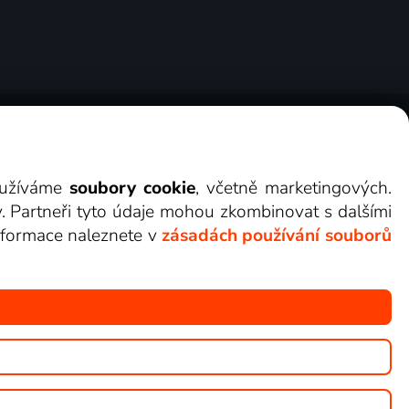
ry
Cookies
Kontakt
Darovat Lepší.TV
využíváme
soubory cookie
, včetně marketingových.
y. Partneři tyto údaje mohou zkombinovat s dalšími
 informace naleznete v
zásadách používání souborů
žete sledovat v Lepší.TV.