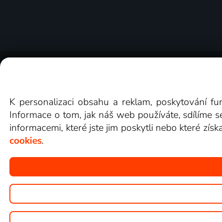
O Lepší.TV
Novinky
Recenze
Obcho
K personalizaci obsahu a reklam, poskytování fu
Informace o tom, jak náš web používáte, sdílíme s
informacemi, které jste jim poskytli nebo které získ
cookies
.
Copyright © goNET s.r.o.