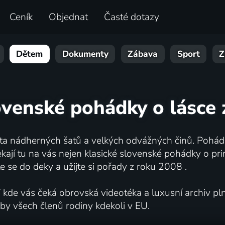
Ceník
Objednat
Časté dotazy
Dětem
Dokumenty
Zábava
Sport
Z
ovenské pohádky o lásce
ta nádherných šatů a velkých odvážných činů. Pohádk
ekají tu na vás nejen klasické slovenské pohádky o pri
e se do deky a užijte si pořady z roku 2008 .
V kde vás čeká obrovská videotéka a luxusní archiv p
by všech členů rodiny kdekoli v EU.