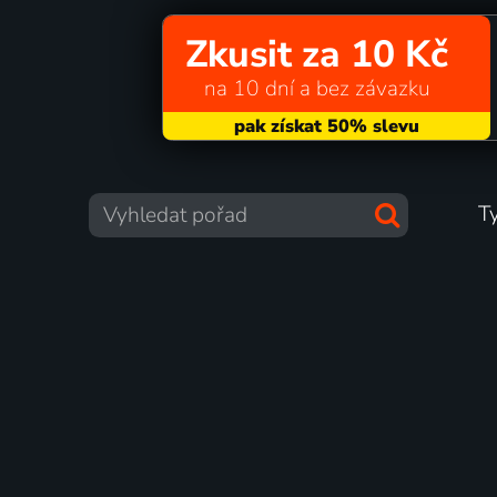
Zkusit za 10 Kč
na 10 dní a bez závazku
T