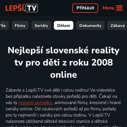
Menu
Přihlásit
Vše
Filmy
Seriály
Dětem
Dokumenty
Zábava
Nejlepší slovenské reality
tv pro děti z roku 2008
online
Zabavte s Lepší.TV své děti i celou rodinu! Ve videotéce
bez příplatku naleznete stovky pořadů pro děti. Čekají na
vás ty
nejlepší pohádky
, animované filmy, kreslené i hrané
seriály online. Od výukových pořadů až po filmy, pořady
pro ty nejmenší i seriály pro celou rodinu. V Lepší.TV
naleznete oblíbené dětské televizní stanice a dětské