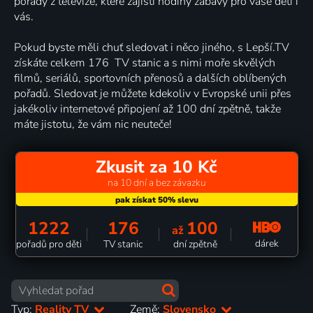
pořady z televize, které zajistí hodiny zábavy pro vaše děti i
vás.
Pokud byste měli chuť sledovat i něco jiného, s Lepší.TV
získáte celkem 176 TV stanic a s nimi moře skvělých
filmů, seriálů, sportovních přenosů a dalších oblíbených
pořadů. Sledovat je můžete kdekoliv v Evropské unii přes
jakékoliv internetové připojení až 100 dní zpětně, takže
máte jistotu, že vám nic neuteče!
Zkusit za 10 Kč
na 10 dní a bez závazku
1222
176
100
až
dárek
pořadů pro děti
TV stanic
dní zpětně
Typ:
Reality TV
Země:
Slovensko