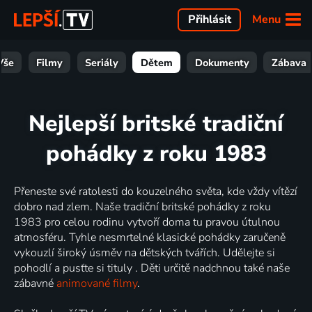
Menu
Přihlásit
Vše
Filmy
Seriály
Dětem
Dokumenty
Zábava
Nejlepší britské tradiční
pohádky z roku 1983
Přeneste své ratolesti do kouzelného světa, kde vždy vítězí
dobro nad zlem. Naše tradiční britské pohádky z roku
1983 pro celou rodinu vytvoří doma tu pravou útulnou
atmosféru. Tyhle nesmrtelné klasické pohádky zaručeně
vykouzlí široký úsměv na dětských tvářích. Udělejte si
pohodlí a pusťte si tituly . Děti určitě nadchnou také naše
zábavné
animované filmy
.