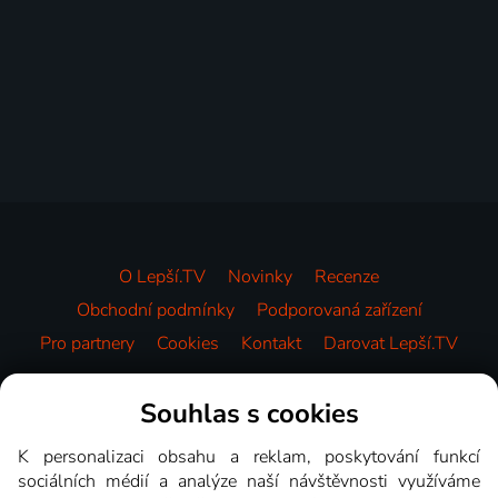
O Lepší.TV
Novinky
Recenze
Obchodní podmínky
Podporovaná zařízení
Pro partnery
Cookies
Kontakt
Darovat Lepší.TV
Videotéka
Souhlas s cookies
K personalizaci obsahu a reklam, poskytování funkcí
sociálních médií a analýze naší návštěvnosti využíváme