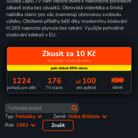
Služba Lepší.TV vám otevírá dveře k nekonečné pohodové
zábavě zcela bez závazků. Obrovská videotéka a široká
nabídka stanic pro vás znamenají obrovskou svobodu
výběru. Oblíbené příběhy běží díky modernímu kódování
H.265 naprosto plynule bez sekání. Využijte pohodlné
sledování kdekoli v EU.
Zkusit za 10 Kč
na 10 dní a bez závazku
1224
176
100
až
dárek
pořadů pro děti
TV stanic
dní zpětně
Typ:
Pohádky
Země:
Velká Británie
Rok:
1983
Zrušit