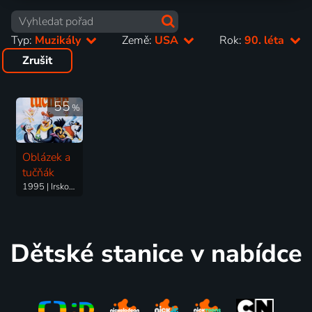
Typ:
Muzikály
Země:
USA
Rok:
90. léta
Zrušit
55
%
Oblázek a
tučňák
1995 | Irsko, USA | Animovaný, Dobrodružný, Komedie, Muzikály, Rodinný
Dětské stanice v nabídce