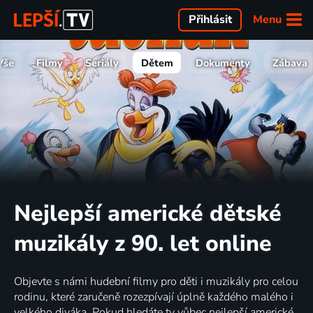
Menu
Přihlásit
Vše
Filmy
Seriály
Dětem
Dokumenty
Zábava
Nejlepší americké dětské
muzikály z 90. let online
Objevte s námi hudební filmy pro děti i muzikály pro celou
rodinu, které zaručeně rozezpívají úplně každého malého i
velkého diváka. Pokud hledáte ty vůbec nejlepší americké