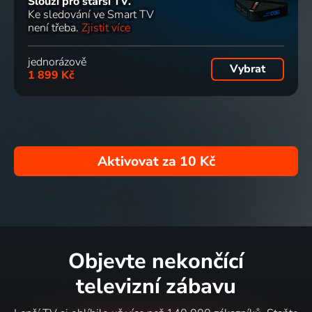
Slouží pro starší TV.
Ke sledování ve Smart TV
není třeba.
Zjistit více
jednorázově
Vybrat
1 899 Kč
Aktivovat za
10 Kč
Objevte nekončící
televizní zábavu