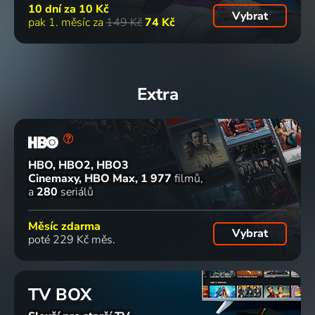
10 dní za
10 Kč
Vybrat
pak 1. měsíc za
149 Kč
74 Kč
Extra
HBO, HBO2, HBO3
Cinemaxy, HBO Max
1 977
filmů
a
280
seriálů
Měsíc zdarma
Vybrat
poté 229 Kč měs.
TV BOX