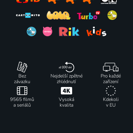
Bez
Nejdelší zpětné
Pro každé
závazku
zhlédnutí
zařízení
9565 filmů
Vysoká
Kdekoli
a seriálů
kvalita
v EU