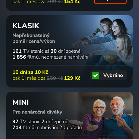
pak 1. měsíc za
309 Kč
154 Kč
KLASIK
Nepřekonatelný
poměr cena/výkon
161
TV stanic
až
30
dní zpětně
1 856
filmů
neomezené nahrávání
10 dní za
10 Kč
Vybráno
pak 1. měsíc za
259 Kč
129 Kč
MINI
Pro nenáročné diváky
97
TV stanic
7
dní zpětně
714
filmů
nahrávání 20 pořadů