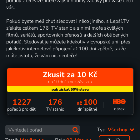
pořady z televize, které zajistí hodiny zábavy pro vaše děti i
vás.
Pokud byste měli chuť sledovat i něco jiného, s Lepší.TV
získáte celkem 176 TV stanic a s nimi moře skvělých
filmů, seriálů, sportovních přenosů a dalších oblíbených
pořadů. Sledovat je můžete kdekoliv v Evropské unii přes
jakékoliv internetové připojení až 100 dní zpětně, takže
máte jistotu, že vám nic neuteče!
Zkusit za 10 Kč
na 10 dní a bez závazku
1227
176
100
až
dárek
pořadů pro děti
TV stanic
dní zpětně
Typ:
Všechny