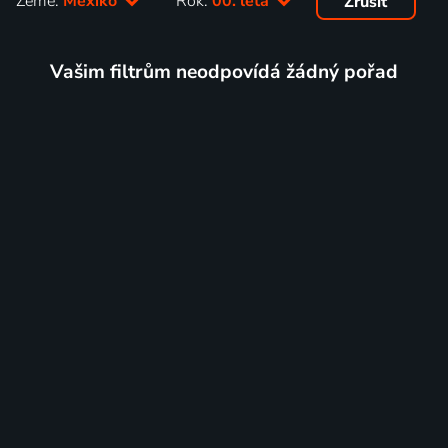
Země:
Mexiko
Rok:
00. léta
Zrušit
Vašim filtrům neodpovídá žádný pořad