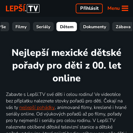
Menu
Přihlásit
Vše
Filmy
Seriály
Dětem
Dokumenty
Zábava
Nejlepší mexické dětské
pořady pro děti z 00. let
online
Zabavte s Lepší.TV své děti i celou rodinu! Ve videotéce
bez příplatku naleznete stovky pořadů pro děti. Čekají na
vás ty
nejlepší pohádky
, animované filmy, kreslené i hrané
seriály online. Od výukových pořadů až po filmy, pořady
pro ty nejmenší i seriály pro celou rodinu. V Lepší.TV
naleznete oblíbené dětské televizní stanice a dětské