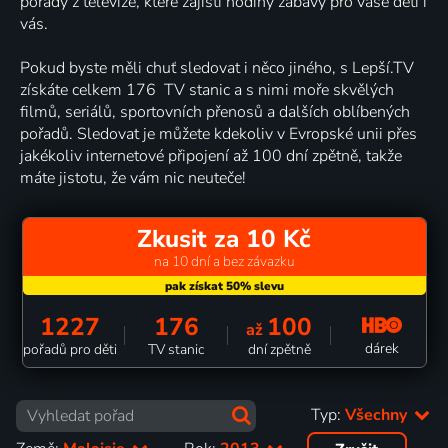
pořady z televize, které zajistí hodiny zábavy pro vaše děti i
vás.
Pokud byste měli chuť sledovat i něco jiného, s Lepší.TV
získáte celkem 176 TV stanic a s nimi moře skvělých
filmů, seriálů, sportovních přenosů a dalších oblíbených
pořadů. Sledovat je můžete kdekoliv v Evropské unii přes
jakékoliv internetové připojení až 100 dní zpětně, takže
máte jistotu, že vám nic neuteče!
Zkusit za 10 Kč
na 10 dní a bez závazku
1227
176
100
až
dárek
pořadů pro děti
TV stanic
dní zpětně
Typ:
Všechny