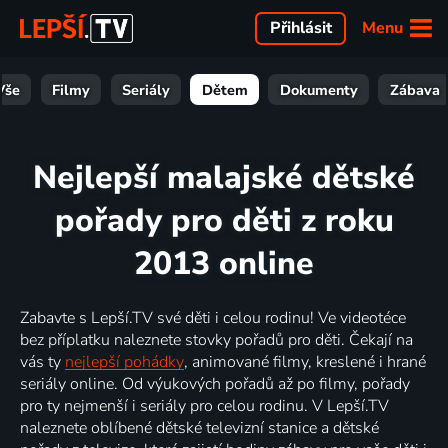
Menu
Přihlásit
Vše
Filmy
Seriály
Dětem
Dokumenty
Zábava
Nejlepší malajské dětské
pořady pro děti z roku
2013 online
Zabavte s Lepší.TV své děti i celou rodinu! Ve videotéce
bez příplatku naleznete stovky pořadů pro děti. Čekají na
vás ty
nejlepší pohádky
, animované filmy, kreslené i hrané
seriály online. Od výukových pořadů až po filmy, pořady
pro ty nejmenší i seriály pro celou rodinu. V Lepší.TV
naleznete oblíbené dětské televizní stanice a dětské