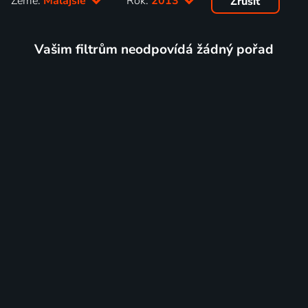
Země:
Malajsie
Rok:
2013
Zrušit
Vašim filtrům neodpovídá žádný pořad