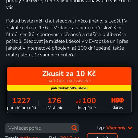
pořady z televize, které zajistí hodiny zábavy pro vaše děti i
vás.
Pokud byste měli chuť sledovat i něco jiného, s Lepší.TV
získáte celkem 176 TV stanic a s nimi moře skvělých
filmů, seriálů, sportovních přenosů a dalších oblíbených
pořadů. Sledovat je můžete kdekoliv v Evropské unii přes
jakékoliv internetové připojení až 100 dní zpětně, takže
máte jistotu, že vám nic neuteče!
Zkusit za 10 Kč
na 10 dní a bez závazku
1227
176
100
až
dárek
pořadů pro děti
TV stanic
dní zpětně
Typ:
Všechny