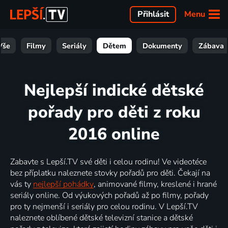
Menu
Přihlásit
Vše
Filmy
Seriály
Dětem
Dokumenty
Zábava
Nejlepší indické dětské
pořady pro děti z roku
2016 online
Zabavte s Lepší.TV své děti i celou rodinu! Ve videotéce
bez příplatku naleznete stovky pořadů pro děti. Čekají na
vás ty
nejlepší pohádky
, animované filmy, kreslené i hrané
seriály online. Od výukových pořadů až po filmy, pořady
pro ty nejmenší i seriály pro celou rodinu. V Lepší.TV
naleznete oblíbené dětské televizní stanice a dětské