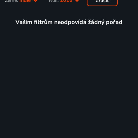
Země:
Indie
Rok:
2016
Zrušit
Vašim filtrům neodpovídá žádný pořad