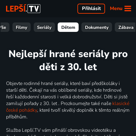
Menu
Přihlásit
Vše
Filmy
Seriály
Dětem
Dokumenty
Zábava
Nejlepší hrané seriály pro
děti z 30. let
Objevte rodinné hrané seriály, které baví předškoláky i
starší děti. Čekají na vás oblíbené seriály, kde hrdinové
řeší každodenní starosti i velká dobrodružství. Děti si jistě
zamilují pořady z 30. let . Prozkoumejte také naše
klasické
české pohádky
, které tvoří skvělý doplněk k těmto reálným
příběhům.
Služba Lepší.TV vám přináší obrovskou videotéku a