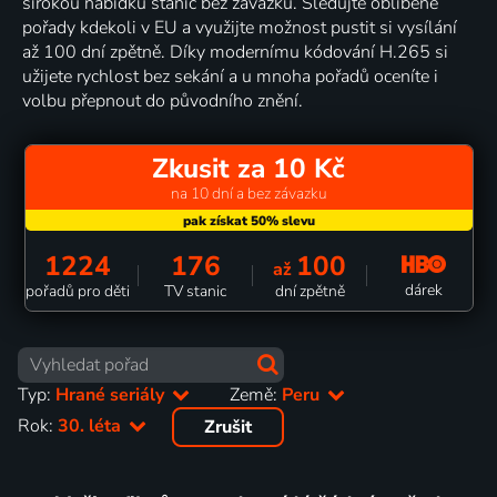
širokou nabídku stanic bez závazků. Sledujte oblíbené
pořady kdekoli v EU a využijte možnost pustit si vysílání
až 100 dní zpětně. Díky modernímu kódování H.265 si
užijete rychlost bez sekání a u mnoha pořadů oceníte i
volbu přepnout do původního znění.
Zkusit za 10 Kč
na 10 dní a bez závazku
1224
176
100
až
dárek
pořadů pro děti
TV stanic
dní zpětně
Typ:
Hrané seriály
Země:
Peru
Rok:
30. léta
Zrušit