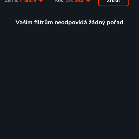
Země:
Francie
Rok:
30. léta
Zrušit
Vašim filtrům neodpovídá žádný pořad