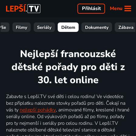
Menu
Přihlásit
Vše
Filmy
Seriály
Dětem
Dokumenty
Zábava
Nejlepší francouzské
dětské pořady pro děti z
30. let online
Zabavte s Lepší.TV své děti i celou rodinu! Ve videotéce
bez příplatku naleznete stovky pořadů pro děti. Čekají na
vás ty
nejlepší pohádky
, animované filmy, kreslené i hrané
seriály online. Od výukových pořadů až po filmy, pořady
pro ty nejmenší i seriály pro celou rodinu. V Lepší.TV
naleznete oblíbené dětské televizní stanice a dětské