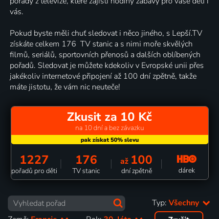
pořady z televize, které zajistí hodiny zábavy pro vaše děti i
vás.
Pokud byste měli chuť sledovat i něco jiného, s Lepší.TV
získáte celkem 176 TV stanic a s nimi moře skvělých
filmů, seriálů, sportovních přenosů a dalších oblíbených
pořadů. Sledovat je můžete kdekoliv v Evropské unii přes
jakékoliv internetové připojení až 100 dní zpětně, takže
máte jistotu, že vám nic neuteče!
Zkusit za 10 Kč
na 10 dní a bez závazku
1227
176
100
až
dárek
pořadů pro děti
TV stanic
dní zpětně
Typ:
Všechny