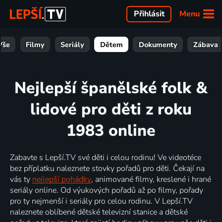
Menu
Přihlásit
Vše
Filmy
Seriály
Dětem
Dokumenty
Zábava
Nejlepší španělské folk &
lidové pro děti z roku
1983 online
Zabavte s Lepší.TV své děti i celou rodinu! Ve videotéce
bez příplatku naleznete stovky pořadů pro děti. Čekají na
vás ty
nejlepší pohádky
, animované filmy, kreslené i hrané
seriály online. Od výukových pořadů až po filmy, pořady
pro ty nejmenší i seriály pro celou rodinu. V Lepší.TV
naleznete oblíbené dětské televizní stanice a dětské