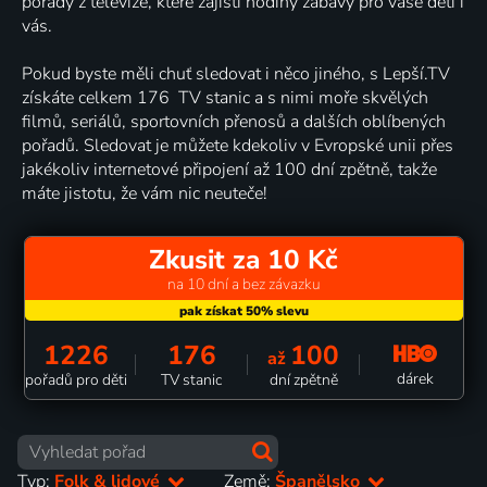
pořady z televize, které zajistí hodiny zábavy pro vaše děti i
vás.
Pokud byste měli chuť sledovat i něco jiného, s Lepší.TV
získáte celkem 176 TV stanic a s nimi moře skvělých
filmů, seriálů, sportovních přenosů a dalších oblíbených
pořadů. Sledovat je můžete kdekoliv v Evropské unii přes
jakékoliv internetové připojení až 100 dní zpětně, takže
máte jistotu, že vám nic neuteče!
Zkusit za 10 Kč
na 10 dní a bez závazku
1226
176
100
až
dárek
pořadů pro děti
TV stanic
dní zpětně
Typ:
Folk & lidové
Země:
Španělsko