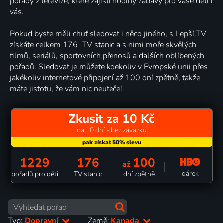
pořady z televize, které zajistí hodiny zábavy pro vaše děti i
vás.
Pokud byste měli chuť sledovat i něco jiného, s Lepší.TV
získáte celkem 176 TV stanic a s nimi moře skvělých
filmů, seriálů, sportovních přenosů a dalších oblíbených
pořadů. Sledovat je můžete kdekoliv v Evropské unii přes
jakékoliv internetové připojení až 100 dní zpětně, takže
máte jistotu, že vám nic neuteče!
Zkusit za 10 Kč
na 10 dní a bez závazku
1229
176
100
až
dárek
pořadů pro děti
TV stanic
dní zpětně
Typ:
Dopravní
Země:
Kanada