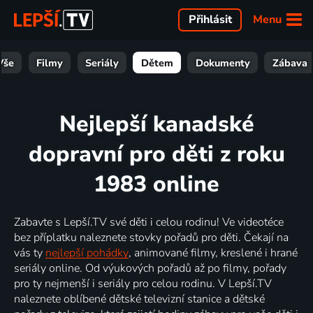
Menu
Přihlásit
Vše
Filmy
Seriály
Dětem
Dokumenty
Zábava
Nejlepší kanadské
dopravní pro děti z roku
1983 online
Zabavte s Lepší.TV své děti i celou rodinu! Ve videotéce
bez příplatku naleznete stovky pořadů pro děti. Čekají na
vás ty
nejlepší pohádky
, animované filmy, kreslené i hrané
seriály online. Od výukových pořadů až po filmy, pořady
pro ty nejmenší i seriály pro celou rodinu. V Lepší.TV
naleznete oblíbené dětské televizní stanice a dětské