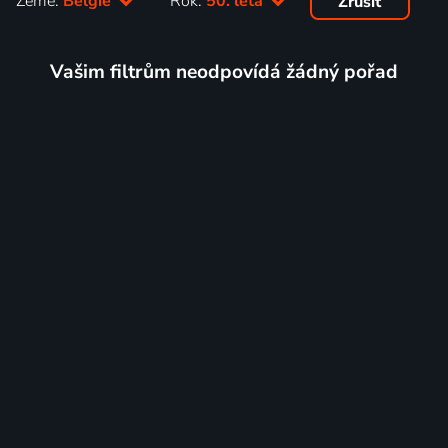
Země:
Belgie
Rok:
50. léta
Zrušit
Vašim filtrům neodpovídá žádný pořad