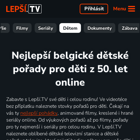
Menu
Přihlásit
Vše
Filmy
Seriály
Dětem
Dokumenty
Zábava
Nejlepší belgické dětské
pořady pro děti z 50. let
online
Zabavte s Lepší.TV své děti i celou rodinu! Ve videotéce
bez příplatku naleznete stovky pořadů pro děti. Čekají na
vás ty
nejlepší pohádky
, animované filmy, kreslené i hrané
seriály online. Od výukových pořadů až po filmy, pořady
pro ty nejmenší i seriály pro celou rodinu. V Lepší.TV
naleznete oblíbené dětské televizní stanice a dětské