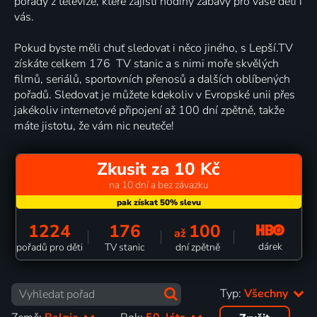
pořady z televize, které zajistí hodiny zábavy pro vaše děti i
vás.
Pokud byste měli chuť sledovat i něco jiného, s Lepší.TV
získáte celkem 176 TV stanic a s nimi moře skvělých
filmů, seriálů, sportovních přenosů a dalších oblíbených
pořadů. Sledovat je můžete kdekoliv v Evropské unii přes
jakékoliv internetové připojení až 100 dní zpětně, takže
máte jistotu, že vám nic neuteče!
Zkusit za 10 Kč
na 10 dní a bez závazku
1224
176
100
až
dárek
pořadů pro děti
TV stanic
dní zpětně
Typ:
Všechny