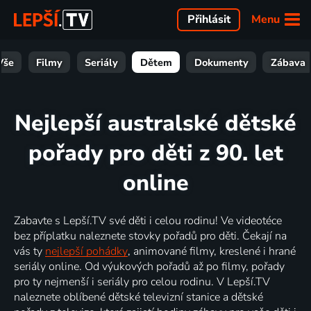
Menu
Přihlásit
Vše
Filmy
Seriály
Dětem
Dokumenty
Zábava
Nejlepší australské dětské
pořady pro děti z 90. let
online
Zabavte s Lepší.TV své děti i celou rodinu! Ve videotéce
bez příplatku naleznete stovky pořadů pro děti. Čekají na
vás ty
nejlepší pohádky
, animované filmy, kreslené i hrané
seriály online. Od výukových pořadů až po filmy, pořady
pro ty nejmenší i seriály pro celou rodinu. V Lepší.TV
naleznete oblíbené dětské televizní stanice a dětské