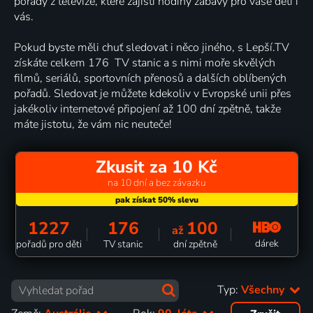
pořady z televize, které zajistí hodiny zábavy pro vaše děti i
vás.
Pokud byste měli chuť sledovat i něco jiného, s Lepší.TV
získáte celkem 176 TV stanic a s nimi moře skvělých
filmů, seriálů, sportovních přenosů a dalších oblíbených
pořadů. Sledovat je můžete kdekoliv v Evropské unii přes
jakékoliv internetové připojení až 100 dní zpětně, takže
máte jistotu, že vám nic neuteče!
Zkusit za 10 Kč
na 10 dní a bez závazku
1227
176
100
až
dárek
pořadů pro děti
TV stanic
dní zpětně
Typ:
Všechny