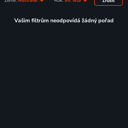
Země:
Austrálie
Rok:
90. léta
Zrušit
Vašim filtrům neodpovídá žádný pořad