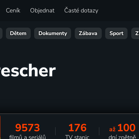
Ceník
Objednat
Časté dotazy
Dětem
Dokumenty
Zábava
Sport
Z
rescher
9573
176
100
až
filmů a seriálů
TV stanic
dní zpětně