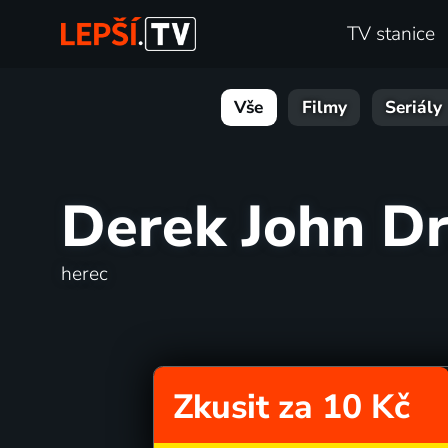
TV stanice
Vše
Filmy
Seriály
Derek John D
herec
Zkusit za 10 Kč