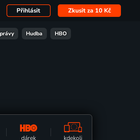
Přihlásit
Zkusit za 10 Kč
právy
Hudba
HBO
kdekoli
dárek