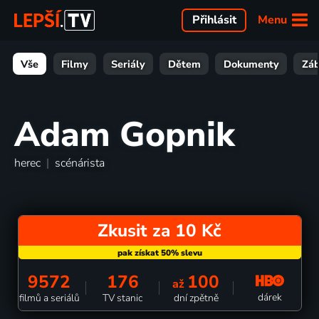
Menu
Přihlásit
Vše
Filmy
Seriály
Dětem
Dokumenty
Zá
Adam Gopnik
herec
|
scénárista
Zkusit za 10 Kč
9572
176
100
až
dárek
filmů a seriálů
TV stanic
dní zpětně