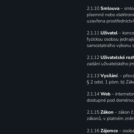
2.1.10
Smlouva
– smlo
písemné nebo elektroni
uzavřena prostřednictv
2.1.11
Uživatel
– konco
fyzickou osobou jednaj
samostatného výkonu sv
2.1.12
Uživatelské roz
zadání uživatelského jm
2.1.13
Vysílání
. – přev
§ 2 odst. 1 písm. b) Z
2.1.14
Web
– internet
dostupné pod doménou „l
2.1.15
Zákon
– zákon č
zákonů, v platném zněn
2.1.16
Zájemce
– osoba