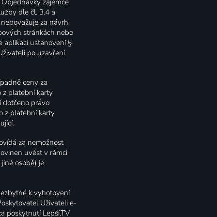
i Objednávky zájemce
užby dle čl. 3.4 a
 nepovažuje za návrh
ebových stránkách nebo
 aplikaci ustanovení §
živateli po uzavření
řípadně ceny za
 z platební karty
í dotčeno právo
o z platební karty
jící.
povídá za nemožnost
povinen uvést v rámci
iné osobě) je
nezbytné k vyhotovení
oskytovatel Uživateli e-
za poskytnutí Lepší.TV