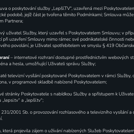
uva o poskytování služby „Lepší.TV“, uzavřená mezi Poskytovatele
cké podobě, jejíž část je tvořena těmito Podmínkami; Smlouva můž
ím Partnera;
vý uživatel Služby, který uzavřel s Poskytovatelem Smlouvu; v přípa
ící při uzavření Smlouvy mimo rámec své podnikatelské činnosti n
ého povolání, je Uživatel spotřebitelem ve smyslu § 419 Občansk
hraní
– internetové rozhraní dostupné prostřednictvím webových s
éna a hesla, umožňující Uživateli správu Služby;
zaté televizní vysílání poskytované Poskytovatelem v rámci Služby, od
ákona, v programové skladbě nabízené Poskytovatelem;
ové stránky Poskytovatele s nabídkou Služby a spřístupem k Uživate
epsi.tv“ a „lepší.tv“;
. 231/2001 Sb. o provozování rozhlasového a televizního vysílání a
í.
, která projevila zájem o užívání nabízených Služeb Poskytovatelem