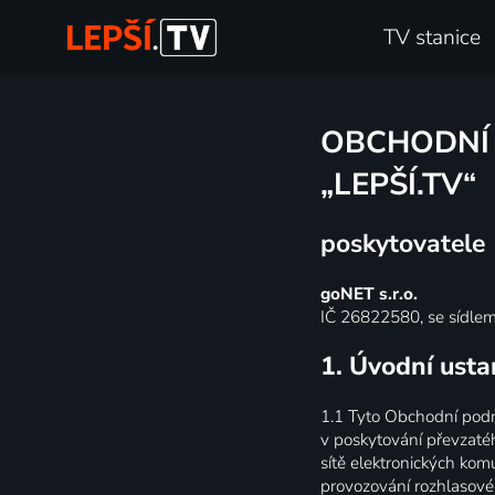
TV stanice
OBCHODNÍ 
„LEPŠÍ.TV“
poskytovatele
goNET s.r.o.
IČ 26822580, se sídlem
1. Úvodní ust
1.1
Tyto Obchodní podmí
v poskytování převzatéh
sítě elektronických kom
provozování rozhlasovéh