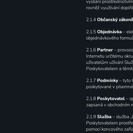
vysílání prostřednictví
rovněž využívání doplň
2.1.4
Občanský zákon
2.1.5
Objednávka
– el
objednávkového formulá
2.1.6
Partner
– provozo
Internetu určitému okr
uživatelům užívání Slu
Poskytovatelem a těmito
2.1.7
Podmínky
– tyto
poskytované v písemné 
2.1.8
Poskytovatel
– s
zapsaná v obchodním re
2.1.9
Služba
– služba „
Poskytovatelem prostř
pomoci koncového zaříze