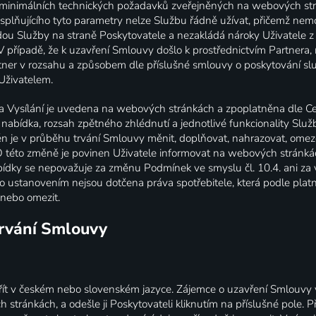
e minimálních technických požadavků zveřejněných na webových st
 splňujícího tyto parametry nelze Službu řádně užívat, přičemž nem
ou Služby na straně Poskytovatele a nezakládá nároky Uživatele z
 V případě, že k uzavření Smlouvy došlo k prostřednictvím Partnera
rtner v rozsahu a způsobem dle příslušné smlouvy o poskytování sl
Uživatelem.
Vysílání je uvedena na webových stránkách a zpoplatněna dle Cen
nabídka, rozsah zpětného zhlédnutí a jednotlivé funkcionality Slu
ěn je v průběhu trvání Smlouvy měnit, doplňovat, nahrazovat, ome
 O této změně je povinen Uživatele informovat na webových stránká
dky se nepovažuje za změnu Podmínek ve smyslu čl. 10.4. ani za
o ustanovením nejsou dotčena práva spotřebitele, která podle plat
 nebo omezit.
trvání Smlouvy
ít v českém nebo slovenském jazyce. Zájemce o uzavření Smlouvy
tránkách, a odešle ji Poskytovateli kliknutím na příslušné pole. 