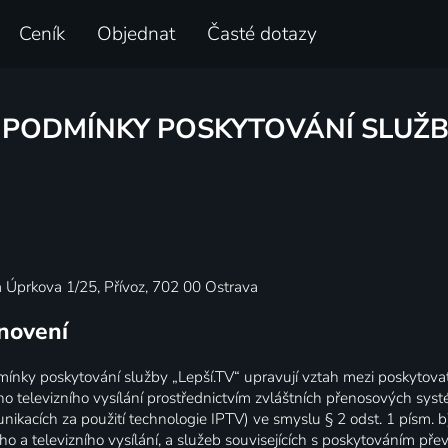
Ceník
Objednat
Časté dotazy
PODMÍNKY POSKYTOVÁNÍ SLUŽ
 Úprkova 1/25, Přívoz, 702 00 Ostrava
anovení
nky poskytování služby „Lepší.TV“ upravují vztah mezi poskytovate
o televizního vysílání prostřednictvím zvláštních přenosových sys
unikacích za použití technologie IPTV) ve smyslu § 2 odst. 1 písm. b
o a televizního vysílání, a služeb souvisejících s poskytováním pře