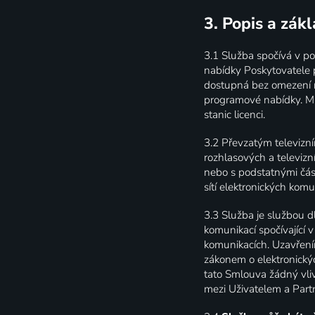
3. Popis a zák
3.1
Služba spočívá v po
nabídky Poskytovatele p
dostupná bez omezení n
programové nabídky. M
stanic licenci.
3.2
Převzatým televizní
rozhlasových a televizn
nebo s podstatnými část
sítí elektronických komu
3.3
Služba je službou dl
komunikací spočívající v
komunikacích. Uzavření
zákonem o elektronický
tato Smlouva žádný vli
mezi Uživatelem a Part