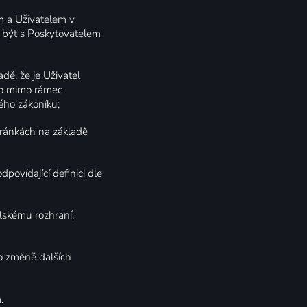
m a Uživatelem v
e být s Poskytovatelem
dě, že je Uživatel
ebo mimo rámec
ého zákoníku;
tránkách na základě
povídající definici dle
lskému rozhraní,
 o změně dalších
.