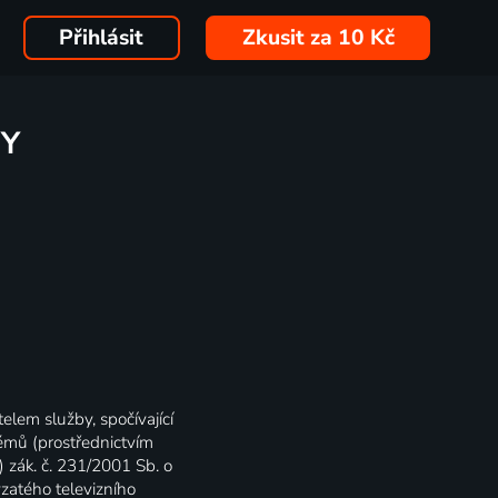
Přihlásit
Zkusit za 10 Kč
BY
lem služby, spočívající
témů (prostřednictvím
) zák. č. 231/2001 Sb. o
vzatého televizního