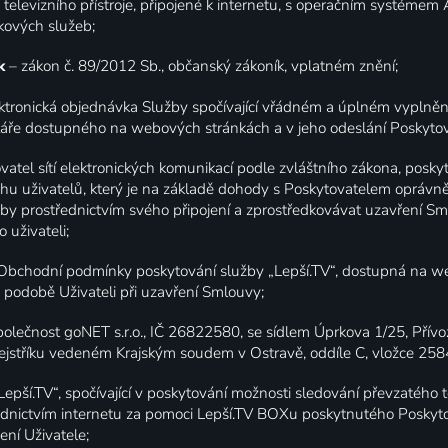
m televizního přístroje, připojené k internetu, s operačním systémem
kových služeb;
ík
– zákon č. 89/2012 Sb., občanský zákoník, vplatném znění;
ektronická objednávka Služby spočívající vřádném a úplném vyplněn
ře dostupného na webových stránkách a v jeho odeslání Poskytova
vatel sítí elektronických komunikací podle zvláštního zákona, poskytu
uhu uživatelů, který je na základě dohody s Poskytovatelem oprávn
žby prostřednictvím svého připojení a zprostředkovávat uzavření S
 uživateli;
 Obchodní podmínky poskytování služby „Lepší.TV“, dostupná na w
podobě Uživateli při uzavření Smlouvy;
polečnost goNET s.r.o., IČ 26822580, se sídlem Úprkova 1/25, Přívo
jstříku vedeném Krajským soudem v Ostravě, oddíle C, vložce 258
Lepší.TV“, spočívající v poskytování možnosti sledování převzatého t
ednictvím internetu za pomoci Lepší.TV BOXu poskytnutého Poskyt
ní Uživatele;