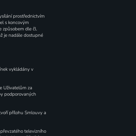
sílání prostřednictvím
atel s koncovým
 způsobem dle čl.
mž je nadále dostupné
nek vykládány v
je Uživatelům za
typy podporovaných
tvoří přílohu Smlouvy a
 převzatého televizního