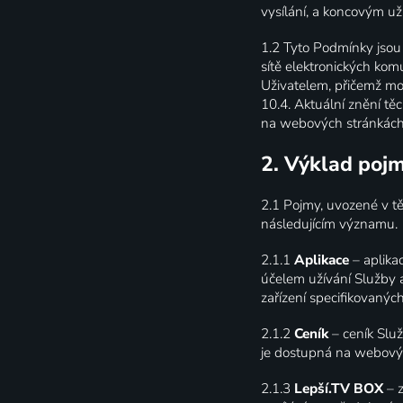
vysílání, a koncovým už
1.2
Tyto Podmínky jsou 
sítě elektronických kom
Uživatelem, přičemž m
10.4. Aktuální znění tě
na webových stránkách
2. Výklad poj
2.1
Pojmy, uvozené v t
následujícím významu.
2.1.1
Aplikace
– aplika
účelem užívání Služby a
zařízení specifikovaný
2.1.2
Ceník
– ceník Slu
je dostupná na webový
2.1.3
Lepší.TV BOX
– 