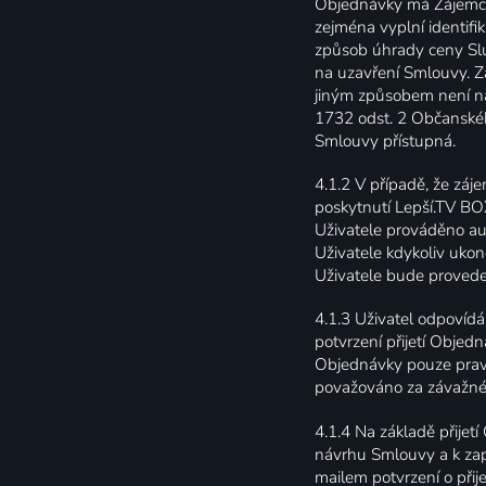
Objednávky má Zájemce 
zejména vyplní identifi
způsob úhrady ceny Slu
na uzavření Smlouvy. Z
jiným způsobem není ná
1732 odst. 2 Občanskéh
Smlouvy přístupná.
4.1.2
V případě, že záj
poskytnutí Lepší.TV BOX
Uživatele prováděno au
Uživatele kdykoliv ukon
Uživatele bude provede
4.1.3
Uživatel odpovídá
potvrzení přijetí Objed
Objednávky pouze pravd
považováno za závažné
4.1.4
Na základě přijet
návrhu Smlouvy a k zapo
mailem potvrzení o přij