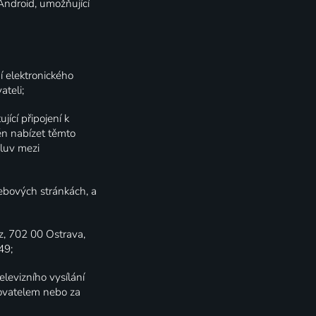
 Android, umožňující
í elektronického
teli;
jící připojení k
ěn nabízet těmto
mluv mezi
ebových stránkách, a
z, 702 00 Ostrava,
49;
elevizního vysílání
ovatelem nebo za