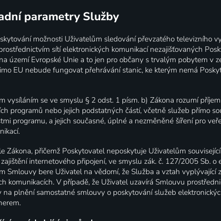
ladní parametry Služby
skytování možnosti Uživatelům sledování převzatého televizního vy
rostřednictvím sítí elektronických komunikací nezajišťovaných Posk
a území Evropské Unie a to jen pro občany s trvalým pobytem v 
imo EU nebude fungovat přehrávání stanic, ke kterým nemá Posky
m vysíláním se ve smyslu § 2 odst. 1 písm. b) Zákona rozumí příjem
ích programů nebo jejich podstatných částí, včetně služeb přímo so
mi programu, a jejich současné, úplné a nezměněné šíření pro veře
nikací.
e Zákona, přičemž Poskytovatel neposkytuje Uživatelům související
 zajištění internetového připojení, ve smyslu zák. č. 127/2005 Sb. o 
m Smlouvy bere Uživatel na vědomí, že Služba a vztah vyplývající 
ch komunikacích. V případě, že Uživatel uzavírá Smlouvu prostředn
v na plnění samostatné smlouvy o poskytování služeb elektronický
nerem.