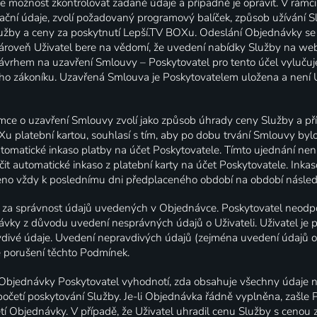
možnost zkontrolovat zadané údaje a případně je opravit. V rámc
kační údaje, zvolí požadovaný programový balíček, způsob užívání Sl
žby a ceny za poskytnutí Lepší.TV BOXu. Odeslání Objednávky se
ároveň Uživatel bere na vědomí, že uvedení nabídky Služby na w
vrhem na uzavření Smlouvy – Poskytovatel pro tento účel vylučuje
o zákoníku. Uzavřená Smlouva je Poskytovatelem uložena a není U
emce o uzavření Smlouvy zvolí jako způsob úhrady ceny Služby a p
u platební kartou, souhlasí s tím, aby po dobu trvání Smlouvy bylo
tomatické inkaso platby na účet Poskytovatele. Tímto ujednání nen
čit automatické inkaso z platební karty na účet Poskytovatele. Inkas
no vždy k poslednímu dni předplaceného období na období následu
 za správnost údajů uvedených v Objednávce. Poskytovatel neod
návky z důvodu uvedení nesprávných údajů o Uživateli. Uživatel je 
ivé údaje. Uvedení nepravdivých údajů (zejména uvedení údajů o j
 porušení těchto Podmínek.
í Objednávky Poskytovatel vyhodnotí, zda obsahuje všechny údaje 
četí poskytování Služby. Je-li Objednávka řádně vyplněna, zašle P
etí Objednávky. V případě, že Uživatel uhradil cenu Služby s cenou 