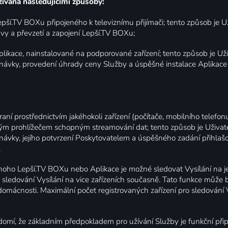
ívána následujícími způsoby:
pší.TV BOXu připojeného k televiznímu přijímači; tento způsob je U
vy a převzetí a zapojení Lepší.TV BOXu;
likace, nainstalované na podporované zařízení; tento způsob je Už
návky, provedení úhrady ceny Služby a úspěšné instalace Aplikac
ní prostřednictvím jakéhokoli zařízení (počítače, mobilního telefon
m prohlížečem schopným streamování dat; tento způsob je Uživate
návky, jejího potvrzení Poskytovatelem a úspěšného zadání přihlaš
.
noho Lepší.TV BOXu nebo Aplikace je možné sledovat Vysílání na je
 sledování Vysílání na vice zařízeních současně. Tato funkce může
é domácnosti. Maximální počet registrovaných zařízení pro sledování 
omí, že základním předpokladem pro užívání Služby je funkční připo