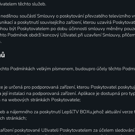
ivatelem těchto služeb.
nedílnou součástí Smlouvy o poskytování převzatého televizního vy
unikací a poskytnutí souvisejícího zařízení, kterou uzavírá Poskytov
ohou být Poskytovatelem po dobu účinnosti smlouvy měněny pouze
chto Podmínek obdrží koncový Uživatel při uzavření Smlouvy, přiče
.
mů
ěchto Podmínkách velkým písmenem, budoupro účely těchto Podmí
ce je určená pro podporovaná zařízení, kterou Poskytovatel poskytu
 její instalaci na podporovaná zařízení. Aplikace je dostupná pro 
ch na webových stránkách Poskytovatele;
žeb a nájemného za poskytnutí Lepší.TV BOXu,jehož aktuální verze 
ch stránkách;
zařízení poskytované Uživateli Poskytovatelem za účelem sledování