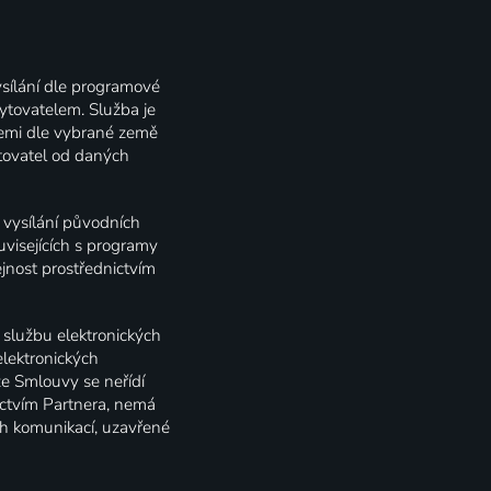
sílání dle programové
ytovatelem. Služba je
zemi dle vybrané země
tovatel od daných
 vysílání původních
uvisejících s programy
jnost prostřednictvím
 službu elektronických
elektronických
ze Smlouvy se neřídí
ictvím Partnera, nemá
ch komunikací, uzavřené