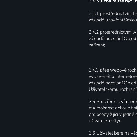
3.4
Služba může být už
3.4.1
prostřednictvím Le
základě uzavření Smlou
3.4.2
prostřednictvím Ap
základě odeslání Objed
zařízení;
3.4.3
přes webové rozhra
vybaveného internetový
základě odeslání Objed
Uživatelskému rozhraní
3.5
Prostřednictvím jed
má možnost dokoupit si
pro osoby žijící v jedn
uživatele je čtyři.
3.6
Uživatel bere na věd