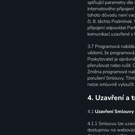
splňující parametry dl
internetového připojení
tohoto důvodu není vad
čl. 8. těchto Podmínek.
připojení odpovídat Pa
komunikací uzavřené s 
3.7
Programová nabídka 
vědomí, že programová 
Poskytovatel je oprávn
přerušovat nebo rušit.
Změna programové nabí
porušení Smlouvy. Tímt
nelze smluvně vyloučit
4. Uzavření a 
4.1
Uzavření Smlouvy
4.1.1
Smlouvu lze uzavř
dostupnou na webových s