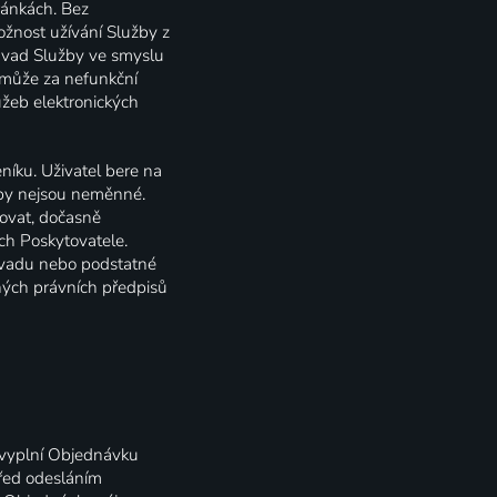
ránkách. Bez
ožnost užívání Služby z
 vad Služby ve smyslu
, může za nefunkční
užeb elektronických
íku. Uživatel bere na
žby nejsou neměnné.
zovat, dočasně
ch Poskytovatele.
 vadu nebo podstatné
ných právních předpisů
 vyplní Objednávku
Před odesláním