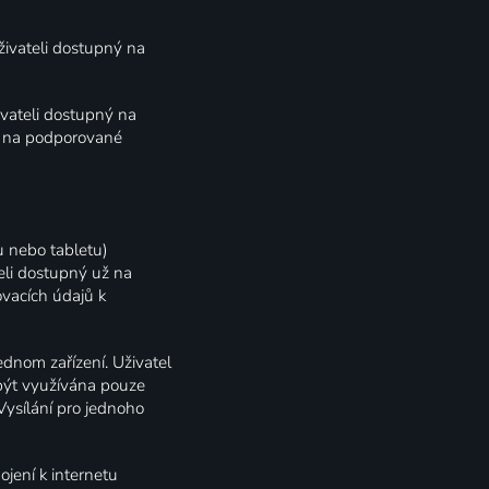
živateli dostupný na
ivateli dostupný na
e na podporované
u nebo tabletu)
li dostupný už na
ovacích údajů k
dnom zařízení. Uživatel
 být využívána pouze
Vysílání pro jednoho
jení k internetu