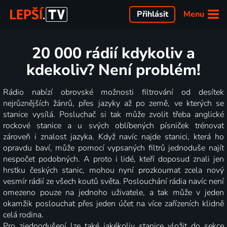
Menu
Přihlásit
20 000 rádií kdykoliv a
kdekoliv? Není problém!
Rádio nabízí obrovské možnosti filtrování od desítek
nejrůznějších žánrů, přes jazyky až po země, ve kterých se
stanice vysílá. Posluchač si tak může zvolit třeba anglické
rockové stanice a u svých oblíbených písniček trénovat
zároveň i znalost jazyka. Když navíc najde stanici, která ho
opravdu baví, může pomocí vypsaných filtrů jednoduše najít
nespočet podobných. A proto i lidé, kteří doposud znali jen
hrstku českých stanic, mohou nyní prozkoumat zcela nový
vesmír rádií ze všech koutů světa. Poslouchání rádia navíc není
omezeno pouze na jednoho uživatele, a tak může v jeden
okamžik poslouchat přes jeden účet na více zařízeních klidně
celá rodina.
Pro zjednodušení lze také jakékoliv stanice vložit do sekce