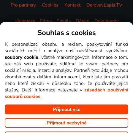
Pro partnery
Cookies
Kontakt
Darovat Lepší.TV
Videotéka
Filmy
Seriály
Dětem
Dokumenty
Zábava
Sport
Zprávy
Hudba
HBO
Souhlas s cookies
K personalizaci obsahu a reklam, poskytování funkcí
sociálních médií a analýze naší návštěvnosti využíváme
soubory cookie
, včetně marketingových. Informace o tom,
jak náš web používáte, sdílíme se svými partnery pro
sociální média, inzerci a analýzy. Partneři tyto údaje mohou
zkombinovat s dalšími informacemi, které jste jim poskytli
nebo které získali v důsledku toho, že používáte jejich
služby. Další informace naleznete v
zásadách používání
souborů cookies
.
Přijmout vše
Copyright © goNET s.r.o. Na tomto webu jsou zobrazovány
obrázky z pořadů TV stanic, které můžete sledovat v Lepší.TV.
Přijmout nezbytné