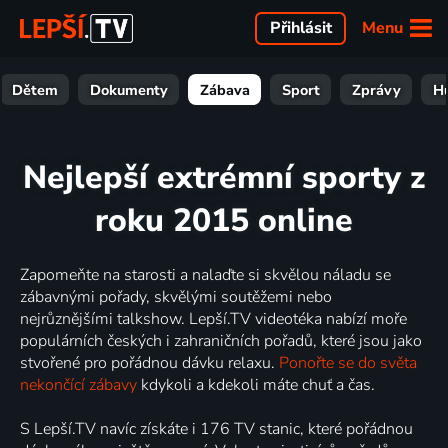
Menu
Přihlásit
Dětem
Dokumenty
Zábava
Sport
Zprávy
H
Nejlepší extrémní sporty z
roku 2015 online
Zapomeňte na starosti a nalaďte si skvělou náladu se
zábavnými pořady, skvělými soutěžemi nebo
nejrůznějšími talkshow. Lepší.TV videotéka nabízí moře
populárních českých i zahraničních pořadů, které jsou jako
stvořené pro pořádnou dávku relaxu.
Ponořte se do světa
nekončící zábavy
kdykoli a kdekoli máte chuť a čas.
S Lepší.TV navíc získáte i 176 TV stanic, které pořádnou