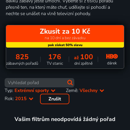
dávku zábavy ještě umocní. Vyberte si z tisíců pořadů
přesně ten, na který máte chuť, udělejte si pohodlí a
nechte se unášet na vlně televizní pohody.
Zkusit za 10 Kč
na 10 dní a bez závazku
825
176
100
až
dárek
zábavných pořadů
TV stanic
dní zpětně
Typ:
Extrémní sporty
Země:
Všechny
Rok:
2015
Zrušit
Vašim filtrům neodpovídá žádný pořad