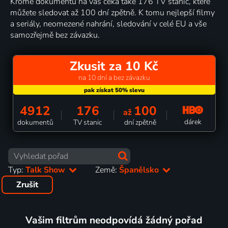
Kromě dokumentů na vás čeká také 176 TV stanic, které
můžete sledovat až 100 dní zpětně. K tomu nejlepší filmy
a seriály, neomezené nahrání, sledování v celé EU a vše
samozřejmě bez závazku.
Zkusit za 10 Kč
na 10 dní a bez závazku
4912
176
100
až
dárek
dokumentů
TV stanic
dní zpětně
Typ:
Talk Show
Země:
Španělsko
Zrušit
Vašim filtrům neodpovídá žádný pořad