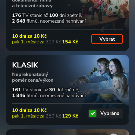
dokumentů, filmů
a televizní zábavy
176
TV stanic
až
100
dní zpětně
2 648
filmů
neomezené nahrávání
10 dní za
10 Kč
Vybrat
pak 1. měsíc za
309 Kč
154 Kč
KLASIK
Nepřekonatelný
poměr cena/výkon
161
TV stanic
až
30
dní zpětně
1 846
filmů
neomezené nahrávání
10 dní za
10 Kč
Vybráno
pak 1. měsíc za
259 Kč
129 Kč