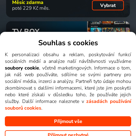
Měsíc zdarma
Vybrat
poté 229 Kč měs.
TV BOX
Slouží pro starší TV.
Souhlas s cookies
Ke sledování ve Smart TV
není třeba.
Zjistit více
K personalizaci obsahu a reklam, poskytování funkcí
sociálních médií a analýze naší návštěvnosti využíváme
jednorázově
soubory cookie
, včetně marketingových. Informace o tom,
Vybrat
1 899 Kč
jak náš web používáte, sdílíme se svými partnery pro
sociální média, inzerci a analýzy. Partneři tyto údaje mohou
zkombinovat s dalšími informacemi, které jste jim poskytli
nebo které získali v důsledku toho, že používáte jejich
služby. Další informace naleznete v
zásadách používání
souborů cookies
.
Aktivovat za
10 Kč
Přijmout vše
Přijmout nezbytné