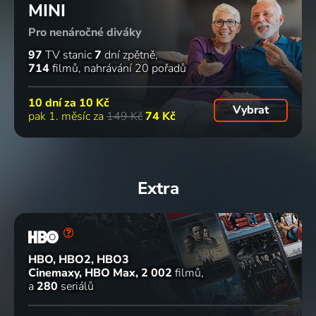
MINI
Pro nenáročné diváky
97
TV stanic
7
dní zpětně
714
filmů
nahrávání 20 pořadů
10 dní za
10 Kč
Vybrat
pak 1. měsíc za
149 Kč
74 Kč
Extra
HBO, HBO2, HBO3
Cinemaxy, HBO Max
2 002
filmů
a
280
seriálů