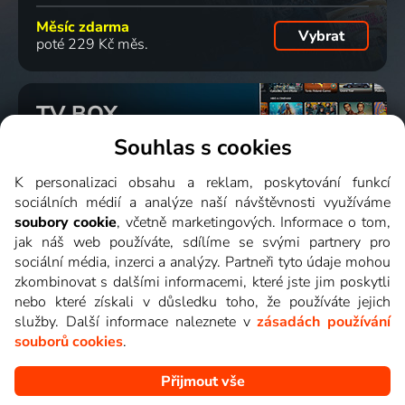
Měsíc zdarma
Vybrat
poté 229 Kč měs.
TV BOX
Slouží pro starší TV.
Souhlas s cookies
Ke sledování ve Smart TV
není třeba.
Zjistit více
K personalizaci obsahu a reklam, poskytování funkcí
sociálních médií a analýze naší návštěvnosti využíváme
jednorázově
soubory cookie
, včetně marketingových. Informace o tom,
Vybrat
1 899 Kč
jak náš web používáte, sdílíme se svými partnery pro
sociální média, inzerci a analýzy. Partneři tyto údaje mohou
zkombinovat s dalšími informacemi, které jste jim poskytli
nebo které získali v důsledku toho, že používáte jejich
služby. Další informace naleznete v
zásadách používání
souborů cookies
.
Aktivovat za
10 Kč
Přijmout vše