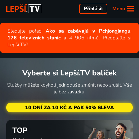
Menu
Přihlásit
Sledujte pořad
Ako sa zabávajú v Pchjongjangu
,
176 televizních stanic
a 4 906 filmů. Předplaťte si
Lepší.TV!
Vyberte si Lepší.TV balíček
Služby můžete kdykoli jednoduše změnit nebo zrušit. Vše
je bez závazku.
10 DNÍ ZA 10 KČ A PAK 50% SLEVA
TOP