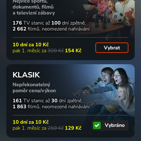
Nejvíce sportu,
dokumentů, filmů
a televizní zábavy
176
TV stanic
až
100
dní zpětně
2 662
filmů
neomezené nahrávání
10 dní za
10 Kč
Vybrat
pak 1. měsíc za
309 Kč
154 Kč
KLASIK
Nepřekonatelný
poměr cena/výkon
161
TV stanic
až
30
dní zpětně
1 863
filmů
neomezené nahrávání
10 dní za
10 Kč
Vybráno
pak 1. měsíc za
259 Kč
129 Kč