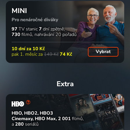
MINI
Pro nenáročné diváky
97
TV stanic
7
dní zpětně
730
filmů
nahrávání 20 pořadů
10 dní za
10 Kč
Vybrat
pak 1. měsíc za
149 Kč
74 Kč
Extra
HBO, HBO2, HBO3
Cinemaxy, HBO Max
2 001
filmů
a
280
seriálů