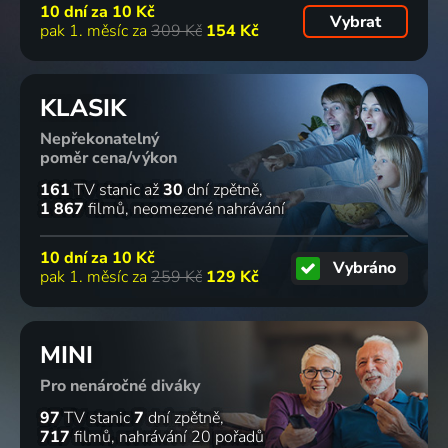
10 dní za
10 Kč
Vybrat
pak 1. měsíc za
309 Kč
154 Kč
KLASIK
Nepřekonatelný
poměr cena/výkon
161
TV stanic
až
30
dní zpětně
1 867
filmů
neomezené nahrávání
10 dní za
10 Kč
Vybráno
pak 1. měsíc za
259 Kč
129 Kč
MINI
Pro nenáročné diváky
97
TV stanic
7
dní zpětně
717
filmů
nahrávání 20 pořadů