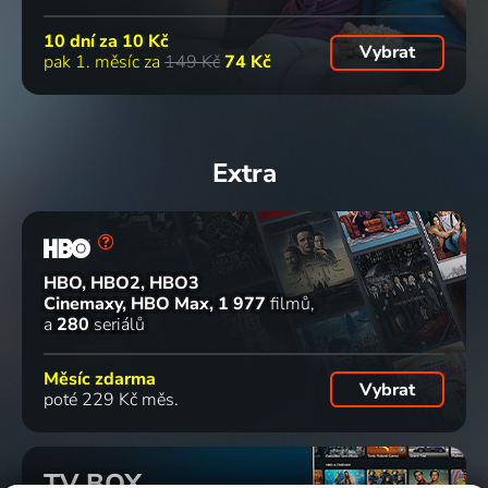
10 dní za
10 Kč
Vybrat
pak 1. měsíc za
149 Kč
74 Kč
Extra
HBO, HBO2, HBO3
Cinemaxy, HBO Max
1 977
filmů
a
280
seriálů
Měsíc zdarma
Vybrat
poté 229 Kč měs.
TV BOX