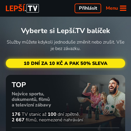
Menu
Přihlásit
Vyberte si Lepší.TV balíček
Služby můžete kdykoli jednoduše změnit nebo zrušit. Vše
je bez závazku.
10 DNÍ ZA 10 KČ A PAK 50% SLEVA
TOP
Nejvíce sportu,
dokumentů, filmů
a televizní zábavy
176
TV stanic
až
100
dní zpětně
2 667
filmů
neomezené nahrávání